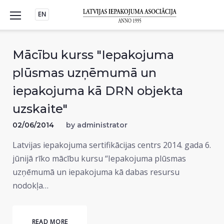
Skip
EN
to
content
Mācību kurss "Iepakojuma
plūsmas uzņēmumā un
iepakojuma kā DRN objekta
uzskaite"
02/06/2014
by
administrator
Latvijas iepakojuma sertifikācijas centrs 2014. gada 6.
jūnijā rīko mācību kursu “Iepakojuma plūsmas
uzņēmumā un iepakojuma kā dabas resursu
nodokļa…
READ MORE