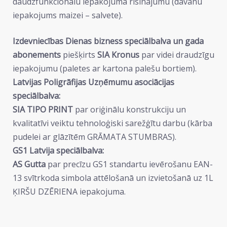
daudzfunkcionālu iepakojuma risinājumu (dāvanu
iepakojums maizei – salvete).
Izdevniecības Dienas bizness speciālbalva un gada
abonements
piešķirts
SIA Kronus
par videi draudzīgu
iepakojumu (paletes ar kartona palešu bortiem).
Latvijas Poligrāfijas Uzņēmumu asociācijas
speciālbalva:
SIA TIPO PRINT
par oriģinālu konstrukciju un
kvalitatīvi veiktu tehnoloģiski sarežģītu darbu (kārba
pudelei ar glāzītēm GRĀMATA STUMBRAS).
GS1 Latvija speciālbalva:
AS Gutta
par precīzu GS1 standartu ievērošanu EAN-
13 svītrkoda simbola attēlošanā un izvietošanā uz 1L
ĶIRŠU DZĒRIENA iepakojuma.