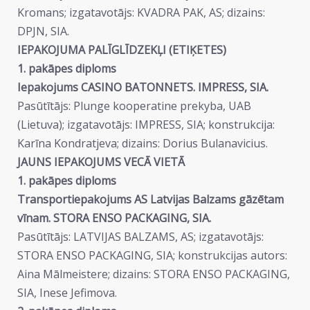
Kromans; izgatavotājs: KVADRA PAK, AS; dizains:
DPJN, SIA.
IEPAKOJUMA PALĪGLĪDZEKĻI (ETIĶETES)
1. pakāpes diploms
Iepakojums CASINO BATONNETS. IMPRESS, SIA.
Pasūtītājs: Plunge kooperatine prekyba, UAB
(Lietuva); izgatavotājs: IMPRESS, SIA; konstrukcija:
Karīna Kondratjeva; dizains: Dorius Bulanavicius.
JAUNS IEPAKOJUMS VECĀ VIETĀ
1. pakāpes diploms
Transportiepakojums AS Latvijas Balzams gāzētam
vīnam. STORA ENSO PACKAGING, SIA.
Pasūtītājs: LATVIJAS BALZAMS, AS; izgatavotājs:
STORA ENSO PACKAGING, SIA; konstrukcijas autors:
Aina Mālmeistere; dizains: STORA ENSO PACKAGING,
SIA, Inese Jefimova.