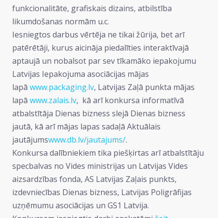
funkcionalitāte, grafiskais dizains, atbilstība
likumdošanas normām u.c.
Iesniegtos darbus vērtēja ne tikai žūrija, bet arī
patērētāji, kurus aicināja piedalīties interaktīvajā
aptaujā un nobalsot par sev tīkamāko iepakojumu
Latvijas Iepakojuma asociācijas mājas
lapā
www.packaging.lv
, Latvijas Zaļā punkta mājas
lapā
www.zalais.lv
, kā arī konkursa informatīvā
atbalstītāja Dienas bizness slejā Dienas bizness
jautā, kā arī mājas lapas sadaļā Aktuālais
jautājums
www.db.lv/jautajums/
.
Konkursa dalībniekiem tika piešķirtas arī atbalstītāju
specbalvas no Vides ministrijas un Latvijas Vides
aizsardzības fonda, AS Latvijas Zaļais punkts,
izdevniecības Dienas bizness, Latvijas Poligrāfijas
uzņēmumu asociācijas un GS1 Latvija.