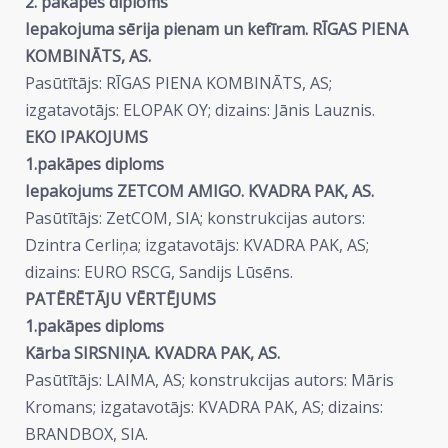
2. pakāpes diploms
Iepakojuma sērija pienam un kefīram. RĪGAS PIENA
KOMBINĀTS, AS.
Pasūtītājs: RĪGAS PIENA KOMBINĀTS, AS;
izgatavotājs: ELOPAK OY; dizains: Jānis Lauznis.
EKO IPAKOJUMS
1.pakāpes diploms
Iepakojums ZETCOM AMIGO. KVADRA PAK, AS.
Pasūtītājs: ZetCOM, SIA; konstrukcijas autors:
Dzintra Cerliņa; izgatavotājs: KVADRA PAK, AS;
dizains: EURO RSCG, Sandijs Lūsēns.
PATĒRĒTĀJU VĒRTĒJUMS
1.pakāpes diploms
Kārba SIRSNIŅA. KVADRA PAK, AS.
Pasūtītājs: LAIMA, AS; konstrukcijas autors: Māris
Kromans; izgatavotājs: KVADRA PAK, AS; dizains:
BRANDBOX, SIA.