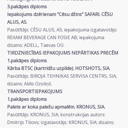
3.pakāpes diploms
Iepakojums dzērienam “Cēsu džins” SAFARI. CĒSU
ALUS, AS.
Pasūtītājs: CĒSU ALUS, AS; iepakojuma izgatavotājs:
REXAM BEVERAGE CAN FOSIE AB; iepakojuma
dizains: ADELL, Taevas OÜ.
TIRDZNIECĪBAS IEPAKOJUMS NEPĀRTIKAS PRECĒM
1.pakāpes diploms
Kārba BTSC (kartridžu uzpilde). HOTSHOTS, SIA.
Pasūtītājs: BIROJA TEHNIKAS SERVISA CENTRS, SIA;
dizains: Aldis Ozoliņš.
TRANSPORTIEPAKOJUMS
1.pakāpes diploms
Palete ar koka palešu apmalēm. KRONUS, SIA.
Pasūtītājs: KRONUS, SIA; konstrukcijas autors:
Dmitrijs Titovs; izgatavotājs: KRONUS, SIA; dizains: