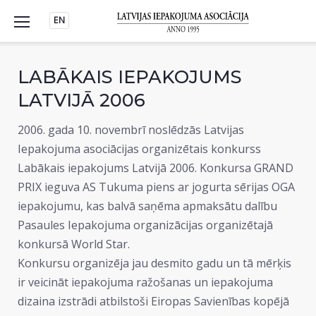
Skip
EN
to
content
LABĀKAIS IEPAKOJUMS
LATVIJĀ 2006
2006. gada 10. novembrī noslēdzās Latvijas
Iepakojuma asociācijas organizētais konkurss
Labākais iepakojums Latvijā 2006. Konkursa GRAND
PRIX ieguva AS Tukuma piens ar jogurta sērijas OGA
iepakojumu, kas balvā saņēma apmaksātu dalību
Pasaules Iepakojuma organizācijas organizētajā
konkursā World Star.
Konkursu organizēja jau desmito gadu un tā mērķis
ir veicināt iepakojuma ražošanas un iepakojuma
dizaina izstrādi atbilstoši Eiropas Savienības kopējā