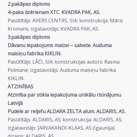
2.pakāpes diploms
4-paka dzērienam XTC. KVADRA PAK, AS.
Pasūtītājs: AVERS CENTRS, SIA; konstrukcija: Māris
Kromans; izgatavotājs: KVADRA PAK, AS.
3.pakāpes diploms
Dāvanu iepakojums maizei – salvete. Auduma
maisiņu fabrika KIKLIN.
Pasūtītājs: LĀČI, SIA; konstrukcijas autors: Rasma
Polmane; izgatavotājs: Auduma maisiņu fabrika
KIKLIN.
ATZINĪBAS
Atzinība par stikla iepakojuma unikālu risinājumu
Latvijā
Pudele ar reljefu ALDARA ZELTA alum. ALDARIS, AS.
Pasūtītājs: ALDARIS, AS; konstrukcija: ALDARIS, AS;
izgatavotājs: JARVAKANDI-KLAAS, AS (Igaunija);
dizains: ALDARIS, AS.