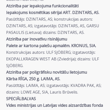
Atzinība par iepakojuma funkcionalitāti
Iepakojums kosmētikas sērijai ART. DZINTARS, AS.
Pasūtītājs: DZINTARS, AS; konstrukcijas autors:
DZINTARS, AS; izgatavotājs: DZINTARS, AS, GARSU
PASAULIS (Lietuva); dizains: DZINTARS, AS.
Atzinība par inovatīvu risinājumu
Palete ar kartona palešu apmalēm. KRONUS, SIA.
Konstrukcijas autors: ULF SJÖBERG; izgatavotājs:
EKOPALLKRAGEN WEST AB (Zviedrija); dizains: ULF
SJÖBERG.
Atzinība par poligrāfisku novitāšu lietojumu
Kārba RĪGA, 250 g. LAIMA, AS.
Pasūtītājs: LAIMA, AS; izgatavotājs: KVADRA PAK, AS;
dizains: LOWE AGE, SIA, Lauris Brūvelis.
SPECIĀLBALVAS
Vides ministrijas un Latvijas vides aizsardzības fonda