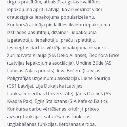
tirgus prasībām, atbalstīt augstas kvalitātes
iepakojuma apriti Latvijā, kā arī veicināt videi
draudzīgāka iepakojuma popularizēšanu.
Konkursā aicināja piedalīties ikvienu iepakojuma
izstrādes pasūtītāju, dizaineri, iepakojuma
izgatavotāju, iepakotāju, preču izplatītāju.
Iesniegtos darbus vērtēja iepakojuma eksperti –
žūrija: Iveta Krauja (SIA Deko Alianse), Eleonora Brice
(Latvijas Iepakojuma asociācija), Undīne Būde (AS
Latvijas Zaļais punkts), Ieva Bečere (Latvijas
Poligrāfijas uzņēmumu asociācija), Liene Šauriņa
(GS1 Latvija), Lija Dukaļska (Latvijas
Lauksaimniecības Universitāte), Jānis Ozoliņš (AS
Kvadra Pak), Egils Stalidzāns (SIA Kafeko Baltic).
Konkursa darbu vērtēšanas kritēriji: preces
aizsargfunkcijas, saturēšanas funkcijas,
uzglabāšanas funkcijas, lietošanas ērtība,