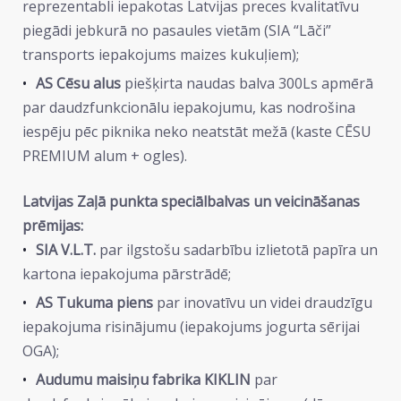
reprezentabli iepakotas Latvijas preces kvalitatīvu
piegādi jebkurā no pasaules vietām (SIA “Lāči”
transports iepakojums maizes kukuļiem);
AS Cēsu alus
piešķirta naudas balva 300Ls apmērā
par daudzfunkcionālu iepakojumu, kas nodrošina
iespēju pēc piknika neko neatstāt mežā (kaste CĒSU
PREMIUM alum + ogles).
Latvijas Zaļā punkta speciālbalvas un veicināšanas
prēmijas:
SIA V.L.T.
par ilgstošu sadarbību izlietotā papīra un
kartona iepakojuma pārstrādē;
AS Tukuma piens
par inovatīvu un videi draudzīgu
iepakojuma risinājumu (iepakojums jogurta sērijai
OGA);
Audumu maisiņu fabrika KIKLIN
par