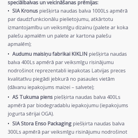
speciālbalvas un veicināšanas prēmijas:
SIA Kronus
piešķirta naudas balva 1000Ls apmērā
par daudzfunkcionālu pielietojumu, atkārtotu
izmantojamību un veiksmīgu dizainu (palete ar koka
palešu apmalēm un palete ar kartona palešu
apmalēm);
Audumu maisiņu fabrikai KIKLIN
piešķirta naudas
balva 400Ls apmērā par veiksmīgu risinājumu
nodrošinot reprezentabli iepakotas Latvijas preces
kvalitatīvu piegādi jebkurā no pasaules vietām
(dāvanu iepakojums maizei – salvete);
AS Tukuma piens
piešķirta naudas balva 400Ls
apmērā par biodegradablu iepakojumu (iepakojums
jogurta sērijai OGA).
SIA Stora Enso Packaging
piešķirta naudas balva
300Ls apmērā par veiksmīgu risinājumu nodrošinot