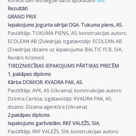
Konkursam iesniegtie darbi apskatāmi
šeit.
Rezultāti
GRAND PRIX
Iepakojums jogurta sērijai OGA. Tukuma piens, AS.
Pasūtītājs: TUKUMA PIENS, AS; konstrukcijas autors:
ECOLEAN AB (Zviedrija); izgatavotājs: ECOLEAN AB
(Zviedrija); dizains uz iepakojuma: BALTIC FCB, SIA,
Renārs Krūmiņš.
TIRDZNIECĪBAS IEPAKOJUMS PĀRTIKAS PRECĒM
1. pakāpes diploms
Kārba DOMIOR. KVADRA PAK, AS.
Pasūtītājs: AVK, AS (Ukraina); konstrukcijas autors:
Dzintra Cerliņa; izgatavotājs: KVADRA PAK, AS;
dizains: Dizaina aģentūra (Ukraina).
2.pakāpes diploms
Iepakojums garšvielām. RKF VALEŽS, SIA.
Pasūtītājs: RKF VALEŽS, SIA; konstrukcijas autors: