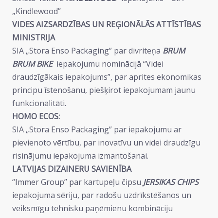
„Kindlewood”
VIDES AIZSARDZĪBAS UN REĢIONĀLĀS ATTĪSTĪBAS
MINISTRIJA
SIA „Stora Enso Packaging” par divriteņa
BRUM
BRUM BIKE
iepakojumu nominācijā “Videi
draudzīgākais iepakojums”, par aprites ekonomikas
principu īstenošanu, piešķirot iepakojumam jaunu
funkcionalitāti.
HOMO ECOS:
SIA „Stora Enso Packaging” par iepakojumu ar
pievienoto vērtību, par inovatīvu un videi draudzīgu
risinājumu iepakojuma izmantošanai.
LATVIJAS DIZAINERU SAVIENĪBA
“Immer Group” par kartupeļu čipsu
JERSIKAS CHIPS
iepakojuma sēriju, par radošu uzdrīkstēšanos un
veiksmīgu tehnisku paņēmienu kombināciju