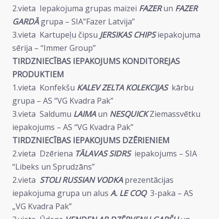
2.vieta Iepakojuma grupas maizei
FAZER
un
FAZER
GARDĀ
grupa – SIA”Fazer Latvija”
3.vieta Kartupeļu čipsu
JERSIKAS CHIPS
iepakojuma
sērija – “Immer Group”
TIRDZNIECĪBAS IEPAKOJUMS KONDITOREJAS
PRODUKTIEM
1.vieta Konfekšu
KALEV ZELTA KOLEKCIJAS
kārbu
grupa – AS “VG Kvadra Pak”
3.vieta Saldumu
LAIMA
un
NESQUICK
Ziemassvētku
iepakojums – AS “VG Kvadra Pak”
TIRDZNIECĪBAS IEPAKOJUMS DZĒRIENIEM
2.vieta Dzēriena
TĀLAVAS SIDRS
iepakojums – SIA
“Libeks un Sprudzāns”
2.vieta
STOLI RUSSIAN VODKA
prezentācijas
iepakojuma grupa un alus
A. LE COQ
3-paka – AS
„VG Kvadra Pak”