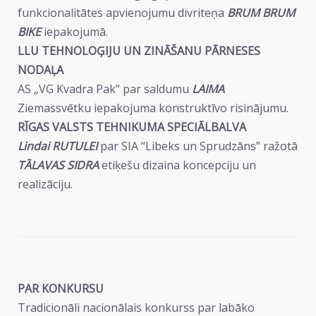
funkcionalitātes apvienojumu divriteņa
BRUM BRUM
BIKE
iepakojumā.
LLU TEHNOLOĢIJU UN ZINĀŠANU PĀRNESES
NODAĻA
AS „VG Kvadra Pak” par saldumu
LAIMA
Ziemassvētku iepakojuma konstruktīvo risinājumu.
RĪGAS VALSTS TEHNIKUMA SPECIĀLBALVA
Lindai RUTULEI
par SIA “Libeks un Sprudzāns” ražotā
TĀLAVAS SIDRA
etiķešu dizaina koncepciju un
realizāciju.
PAR KONKURSU
Tradicionāli nacionālais konkurss par labāko