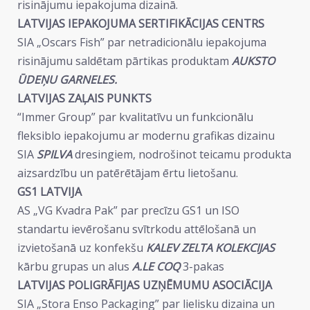
risinājumu iepakojuma dizainā.
LATVIJAS IEPAKOJUMA SERTIFIKĀCIJAS CENTRS
SIA „Oscars Fish” par netradicionālu iepakojuma
risinājumu saldētam pārtikas produktam
AUKSTO
ŪDEŅU GARNELES.
LATVIJAS ZAĻAIS PUNKTS
“Immer Group” par kvalitatīvu un funkcionālu
fleksiblo iepakojumu ar modernu grafikas dizainu
SIA
SPILVA
dresingiem, nodrošinot teicamu produkta
aizsardzību un patērētājam ērtu lietošanu.
GS1 LATVIJA
AS „VG Kvadra Pak” par precīzu GS1 un ISO
standartu ievērošanu svītrkodu attēlošanā un
izvietošanā uz konfekšu
KALEV ZELTA KOLEKCIJAS
kārbu grupas un alus
A.LE COQ
3-pakas
LATVIJAS POLIGRĀFIJAS UZŅĒMUMU ASOCIĀCIJA
SIA „Stora Enso Packaging” par lielisku dizaina un