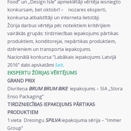
Food” un „Design Isle” apmeklētāji vērtēja iesniegto
konkursam, bet oktobrī – nozares eksperti,
konkursa atbalstītāji un interneta lietotāji.
Žūrija darbus vērtēja pēc noteiktiem kritērijiem
vairākās grupās: tirdzniecības iepakojums pārtikas
produktiem, konditorejai, nepārtikas produktiem,
dzērieniem un transporta iepakojums.
Nacionālā konkursa “Labākais iepakojums Latvijā
2016” dabi apskatāmi
šeit
.
EKSPERTU ŽŪRIJAS VĒRTĒJUMS
GRAND PRIX
Divriteņa
BRUM BRUM BIKE
iepakojums – SIA „Stora
Enso Packaging”
TIRDZNIECĪBAS IEPAKOJUMS PĀRTIKAS
PRODUKTIEM
1.vieta Dresingu
SPILVA
iepakojuma sērija – “Immer
Group”