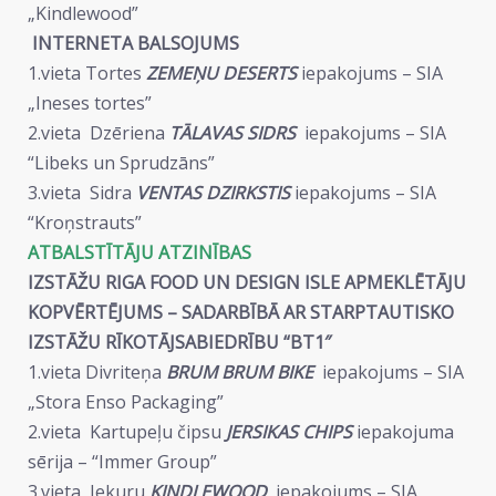
„Kindlewood”
INTERNETA BALSOJUMS
1.vieta Tortes
ZEMEŅU DESERTS
iepakojums – SIA
„Ineses tortes”
2.vieta Dzēriena
TĀLAVAS SIDRS
iepakojums – SIA
“Libeks un Sprudzāns”
3.vieta Sidra
VENTAS DZIRKSTIS
iepakojums – SIA
“Kroņstrauts”
ATBALSTĪTĀJU ATZINĪBAS
IZSTĀŽU RIGA FOOD UN DESIGN ISLE APMEKLĒTĀJU
KOPVĒRTĒJUMS – SADARBĪBĀ AR STARPTAUTISKO
IZSTĀŽU RĪKOTĀJSABIEDRĪBU “BT1″
1.vieta Divriteņa
BRUM BRUM BIKE
iepakojums – SIA
„Stora Enso Packaging”
2.vieta Kartupeļu čipsu
JERSIKAS CHIPS
iepakojuma
sērija – “Immer Group”
3.vieta Iekuru
KINDLEWOOD
iepakojums – SIA