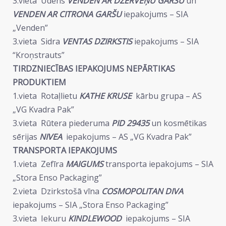
3.vieta Ūdens
VENDEN AR DZĒRVEŅU GARŠU
un
VENDEN AR CITRONA GARŠU
iepakojums – SIA
„Venden”
3.vieta Sidra
VENTAS DZIRKSTIS
iepakojums – SIA
“Kroņstrauts”
TIRDZNIECĪBAS IEPAKOJUMS NEPĀRTIKAS
PRODUKTIEM
1.vieta Rotaļlietu
KATHE KRUSE
kārbu grupa – AS
„VG Kvadra Pak”
3.vieta Rūtera piederuma
PID 29435
un kosmētikas
sērijas
NIVEA
iepakojums – AS „VG Kvadra Pak”
TRANSPORTA IEPAKOJUMS
1.vieta Zefīra
MAIGUMS
transporta iepakojums – SIA
„Stora Enso Packaging”
2.vieta Dzirkstošā vīna
COSMOPOLITAN DIVA
iepakojums – SIA „Stora Enso Packaging”
3.vieta Iekuru
KINDLEWOOD
iepakojums – SIA