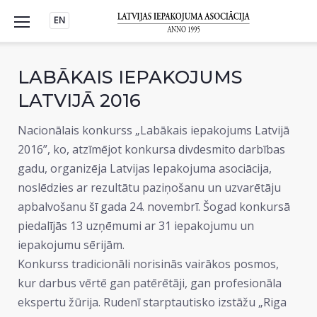
Skip
EN
to
content
LABĀKAIS IEPAKOJUMS
LATVIJĀ 2016
Nacionālais konkurss „Labākais iepakojums Latvijā
2016”, ko, atzīmējot konkursa divdesmito darbības
gadu, organizēja Latvijas Iepakojuma asociācija,
noslēdzies ar rezultātu paziņošanu un uzvarētāju
apbalvošanu šī gada 24. novembrī. Šogad konkursā
piedalījās 13 uzņēmumi ar 31 iepakojumu un
iepakojumu sērijām.
Konkurss tradicionāli norisinās vairākos posmos,
kur darbus vērtē gan patērētāji, gan profesionāla
ekspertu žūrija. Rudenī starptautisko izstāžu „Riga