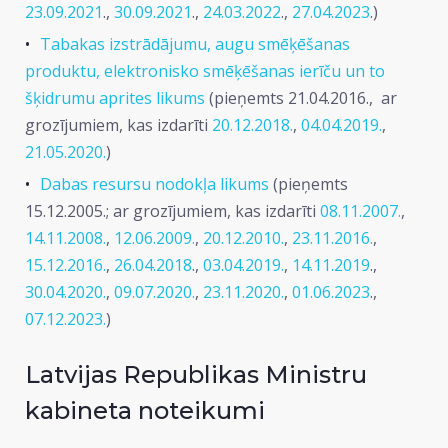
23.09.2021
.,
30.09.2021
.,
24.03.2022
.,
27.04.2023
.)
Tabakas izstrādājumu, augu smēķēšanas
produktu, elektronisko smēķēšanas ierīču un to
šķidrumu aprites likums
(pieņemts 21.04.2016., ar
grozījumiem, kas izdarīti
20.12.2018.
,
04.04.2019.
,
21.05.2020.
)
Dabas resursu nodokļa likums
(pieņemts
15.12.2005.; ar grozījumiem, kas izdarīti
08.11.2007.
,
14.11.2008.
,
12.06.2009.
,
20.12.2010.
,
23.11.2016.
,
15.12.2016.
,
26.04.2018
.,
03.04.2019.
,
14.11.2019
.,
30.04.2020.
,
09.07.2020.
,
23.11.2020.
,
01.06.2023
.,
07.12.2023.
)
Latvijas Republikas Ministru
kabineta noteikumi