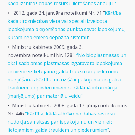
kādā izsniedz dabas resursu lietošanas atļauju””
.
2012. gada 24. janvāra noteikumi Nr. 71 “
Kārtība,
kādā tirdzniecības vietā vai speciāli izveidotā
iepakojuma pieņemšanas punktā savāc iepakojumu,
kuram nepiemēro depozīta sistēmu
“.
Ministru kabineta 2009. gada 3.
novembra noteikumi Nr. 1281
“No bioplastmasas un
oksi-sadalāmās plastmasas izgatavota iepakojuma
un vienreiz lietojamo galda trauku un piederumu
marķēšanas kārtība un uz šā iepakojuma un galda
traukiem un piederumiem norādāmā informācija
(marķējums) par materiālu veidu”
.
Ministru kabineta 2008. gada 17. jūnija noteikumus
Nr. 446
“Kārtība, kādā atbrīvo no dabas resursu
nodokļa samaksas par iepakojumu un vienreiz
lietojamiem galda traukiem un piederumiem”
.