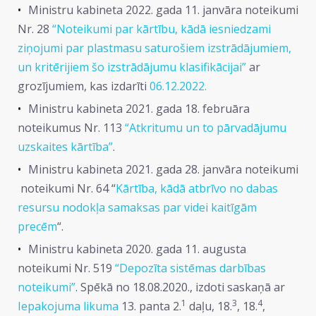
Ministru kabineta 2022. gada 11. janvāra noteikumi
Nr. 28
“Noteikumi par kārtību, kādā iesniedzami
ziņojumi par plastmasu saturošiem izstrādājumiem,
un kritērijiem šo izstrādājumu klasifikācijai”
ar
grozījumiem, kas izdarīti
06.12.2022.
Ministru kabineta 2021. gada 18. februāra
noteikumus Nr. 113
“Atkritumu un to pārvadājumu
uzskaites kārtība”
.
Ministru kabineta 2021. gada 28. janvāra noteikumi
noteikumi Nr. 64 “
Kārtība, kādā atbrīvo no dabas
resursu nodokļa samaksas par videi kaitīgām
precēm
“.
Ministru kabineta 2020. gada 11. augusta
noteikumi Nr. 519
“Depozīta sistēmas darbības
noteikumi”
. Spēkā no 18.08.2020., izdoti saskaņā ar
1
3
4
Iepakojuma likuma
13. panta 2.
daļu, 18.
, 18.
,