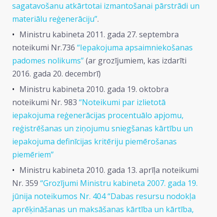
sagatavošanu atkārtotai izmantošanai pārstrādi un
materiālu reģenerāciju”
.
Ministru kabineta 2011. gada 27. septembra
noteikumi Nr.736
“Iepakojuma apsaimniekošanas
padomes nolikums”
(ar grozījumiem, kas izdarīti
2016. gada 20. decembrī)
Ministru kabineta 2010. gada 19. oktobra
noteikumi Nr. 983
“Noteikumi par izlietotā
iepakojuma reģenerācijas procentuālo apjomu,
reģistrēšanas un ziņojumu sniegšanas kārtību un
iepakojuma definīcijas kritēriju piemērošanas
piemēriem”
Ministru kabineta 2010. gada 13. aprīļa noteikumi
Nr. 359
“Grozījumi Ministru kabineta 2007. gada 19.
jūnija noteikumos Nr. 404 “Dabas resursu nodokļa
aprēķināšanas un maksāšanas kārtība un kārtība,