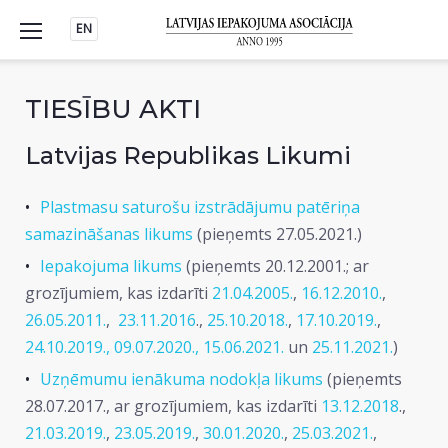
Skip
EN
to
content
TIESĪBU AKTI
Latvijas Republikas Likumi
Plastmasu saturošu izstrādājumu patēriņa
samazināšanas likums
(pieņemts 27.05.2021.)
Iepakojuma likums
(pieņemts 20.12.2001.; ar
grozījumiem, kas izdarīti
21.04.2005.
,
16.12.2010.
,
26.05.2011.
,
23.11.2016
.,
25.10.2018.
,
17.10.2019.
,
24.10.2019.,
09.07.2020.,
15.06.2021.
un
25.11.2021.
)
Uzņēmumu ienākuma nodokļa likums
(pieņemts
28.07.2017., ar grozījumiem, kas izdarīti
13.12.2018
.,
21.03.2019.
,
23.05.2019.
,
30.01.2020.
,
25.03.2021.
,