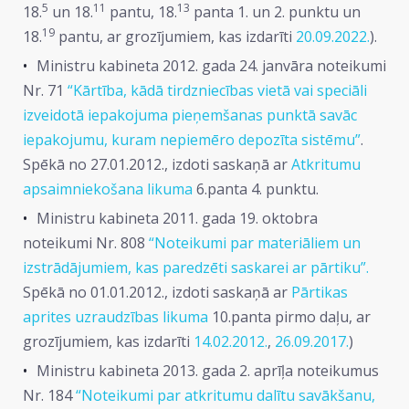
5
11
13
18.
un 18.
pantu, 18.
panta 1. un 2. punktu un
19
18.
pantu, ar grozījumiem, kas izdarīti
20.09.2022.
).
Ministru kabineta 2012. gada 24. janvāra noteikumi
Nr. 71
“Kārtība, kādā tirdzniecības vietā vai speciāli
izveidotā iepakojuma pieņemšanas punktā savāc
iepakojumu, kuram nepiemēro depozīta sistēmu”
.
Spēkā no 27.01.2012., izdoti saskaņā ar
Atkritumu
apsaimniekošana likuma
6.panta 4. punktu.
Ministru kabineta 2011. gada 19. oktobra
noteikumi Nr. 808
“Noteikumi par materiāliem un
izstrādājumiem, kas paredzēti saskarei ar pārtiku”.
Spēkā no 01.01.2012., izdoti saskaņā ar
Pārtikas
aprites uzraudzības likuma
10.panta pirmo daļu, ar
grozījumiem, kas izdarīti
14.02.2012.
,
26.09.2017.
)
Ministru kabineta 2013. gada 2. aprīļa noteikumus
Nr. 184
“Noteikumi par atkritumu dalītu savākšanu,