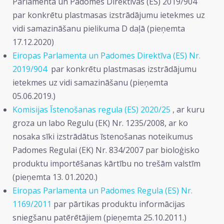
Parlamenta un Padomes Direktīvas (ES) 2019/904
par konkrētu plastmasas izstrādājumu ietekmes uz
vidi samazināšanu pielikuma D daļā (pieņemta
17.12.2020)
Eiropas Parlamenta un Padomes Direktīva (ES) Nr.
2019/904
par konkrētu plastmasas izstrādājumu
ietekmes uz vidi samazināšanu (pieņemta
05.06.2019.)
Komisijas Īstenošanas regula (ES) 2020/25
, ar kuru
groza un labo Regulu (EK) Nr. 1235/2008, ar ko
nosaka sīki izstrādātus īstenošanas noteikumus
Padomes Regulai (EK) Nr. 834/2007 par bioloģisko
produktu importēšanas kārtību no trešām valstīm
(pieņemta 13. 01.2020.)
Eiropas Parlamenta un Padomes Regula (ES) Nr.
1169/2011
par pārtikas produktu informācijas
sniegšanu patērētājiem (pieņemta 25.10.2011.)