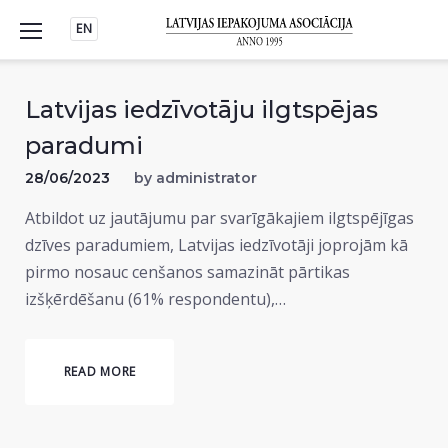
Skip
EN
to
content
Latvijas iedzīvotāju ilgtspējas
paradumi
28/06/2023
by
administrator
Atbildot uz jautājumu par svarīgākajiem ilgtspējīgas
dzīves paradumiem, Latvijas iedzīvotāji joprojām kā
pirmo nosauc cenšanos samazināt pārtikas
izšķērdēšanu (61% respondentu),…
READ MORE