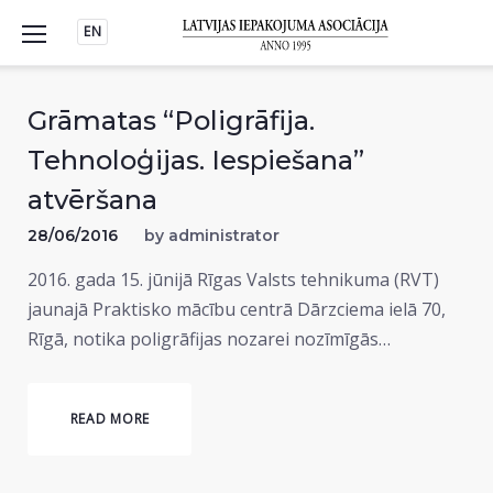
Skip
EN
to
content
Grāmatas “Poligrāfija.
Tehnoloģijas. Iespiešana”
atvēršana
28/06/2016
by
administrator
2016. gada 15. jūnijā Rīgas Valsts tehnikuma (RVT)
jaunajā Praktisko mācību centrā Dārzciema ielā 70,
Rīgā, notika poligrāfijas nozarei nozīmīgās…
READ MORE