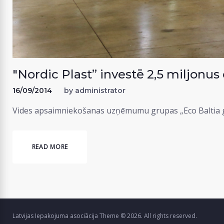
"Nordic Plast” investē 2,5 miljonus
16/09/2014
by
administrator
Vides apsaimniekošanas uzņēmumu grupas „Eco Baltia grup
READ MORE
Latvijas Iepakojuma asociācija Theme © 2026. All rights reserved.