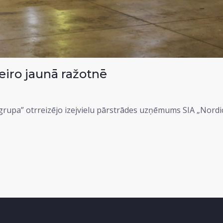
 eiro jaunā ražotnē
a” otrreizējo izejvielu pārstrādes uzņēmums SIA „Nordic Pla