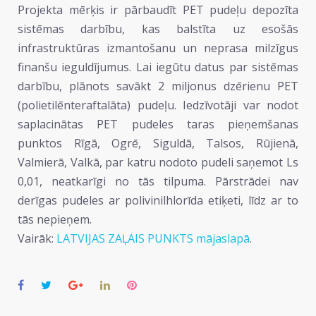
Projekta mērķis ir pārbaudīt PET pudeļu depozīta
sistēmas darbību, kas balstīta uz esošās
infrastruktūras izmantošanu un neprasa milzīgus
finanšu ieguldījumus. Lai iegūtu datus par sistēmas
darbību, plānots savākt 2 miljonus dzērienu PET
(polietilēnteraftalāta) pudeļu. Iedzīvotāji var nodot
saplacinātas PET pudeles taras pieņemšanas
punktos Rīgā, Ogrē, Siguldā, Talsos, Rūjienā,
Valmierā, Valkā, par katru nodoto pudeli saņemot Ls
0,01, neatkarīgi no tās tilpuma. Pārstrādei nav
derīgas pudeles ar polivinilhlorīda etiķeti, līdz ar to
tās nepieņem.
Vairāk:
LATVIJAS ZAĻAIS PUNKTS mājaslapā
.
Facebook
Twitter
Google+
LinkedIn
Pinterest