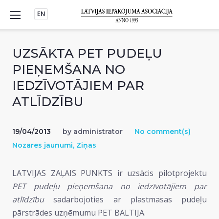
Skip
EN
to
content
UZSĀKTA PET PUDEĻU
PIEŅEMŠANA NO
IEDZĪVOTĀJIEM PAR
ATLĪDZĪBU
19/04/2013
by
administrator
No comment(s)
Nozares jaunumi
,
Ziņas
LATVIJAS ZAĻAIS PUNKTS ir uzsācis pilotprojektu
PET pudeļu pieņemšana no iedzīvotājiem par
atlīdzību
sadarbojoties ar plastmasas pudeļu
pārstrādes uzņēmumu PET BALTIJA.