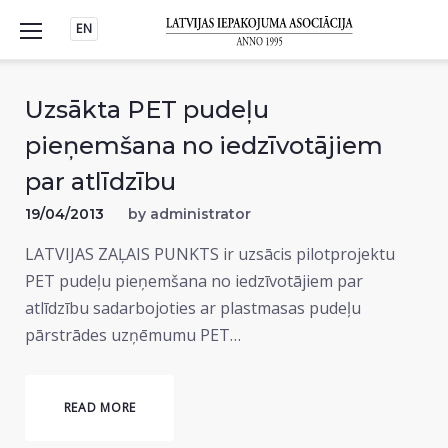
Skip
EN
to
content
Uzsākta PET pudeļu
pieņemšana no iedzīvotājiem
par atlīdzību
19/04/2013
by
administrator
LATVIJAS ZAĻAIS PUNKTS ir uzsācis pilotprojektu
PET pudeļu pieņemšana no iedzīvotājiem par
atlīdzību sadarbojoties ar plastmasas pudeļu
pārstrādes uzņēmumu PET…
READ MORE