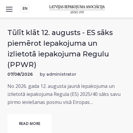
Skip
EN
to
content
Tūlīt klāt 12. augusts - ES sāks
piemērot Iepakojuma un
izlietotā iepakojuma Regulu
(PPWR)
07/08/2026
by
administrator
No 2026. gada 12. augusta jaunā Iepakojuma un
izlietotā iepakojuma Regula (ES) 2025/40 sāks savu
pirmo ieviešanas posmu visā Eiropas…
READ MORE