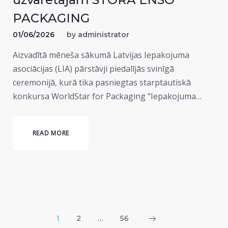
PACKAGING
01/06/2026
by
administrator
Aizvadītā mēneša sākumā Latvijas Iepakojuma
asociācijas (LIA) pārstāvji piedalījās svinīgā
ceremonijā, kurā tika pasniegtas starptautiskā
konkursa WorldStar for Packaging “Iepakojuma…
READ MORE
Posts
1
2
…
56