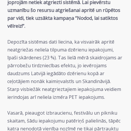
joprojām netiek atgriezti sistēmā. Lai pievērstu
uzmanību šo resursu atgriešanai apritē un rūpētos
par vidi, tiek uzsākta kampaņa “Nodod, lai satiktos
vēlreiz!”.
Depozīta sistēmas dati liecina, ka visvairāk apritē
neatgriežas neliela tilpuma dzērienu iepakojumi,
īpaši skārdenes (23 %). Tas lielā mērā skaidrojams ar
pārrobežu tirdzniecības efektu, jo ievērojams
daudzums Latvijā iegādāto dzērienu kopā ar
ceļotājiem nonāk kaimiņvalstīs un Skandināvijā.
Starp visbiežāk neatgrieztajiem iepakojuma veidiem
ierindojas arī neliela izmēra PET iepakojums.
Vasarā, pieaugot izbraucienu, festivālu un pikniku
skaitam, šādu iepakojumu patēriņš palielinās, tāpēc
katra nenodotā vienība nozīmē ne tikai pārtrauktu