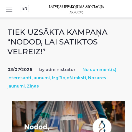
Skip
EN
to
content
TIEK UZSĀKTA KAMPAŅA
“NODOD, LAI SATIKTOS
VĒLREIZ!”
03/07/2026
by
administrator
No comment(s)
Interesanti jaunumi
,
Izglītojoši raksti
,
Nozares
jaunumi
,
Ziņas