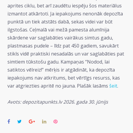
aprites ciklu, bet arī zaudētu iespēju šos materiālus
izmantot atkārtoti. Ja iepakojums nenonāk depozīta
punktā un tiek atstāts dabā, sekas videi var būt
ilgstošas. Ceļmalā vai mežā pamesta alumīnija
skārdene var saglabāties vairākus simtus gadu,
plastmasas pudele – līdz pat 450 gadiem, savukārt
stikls vidē praktiski nesadalās un var saglabāties pat
simtiem tūkstošu gadu. Kampaņas “Nodod, lai
satiktos vēlreiz!” mērķis ir atgādināt, ka depozīta
iepakojums nav atkritums, bet vērtīgs resurss, kas
var atgriezties apritē no jauna. Plašāk lasāms
šeit
.
Avots: depozitapunkts.lv 2026. gada 30. jūnijs
Facebook
Twitter
Google+
LinkedIn
Pinterest