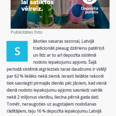
Publicitātes foto
ākoties vasaras sezonai, Latvijā
S
tradicionāli pieaug dzērienu patēriņš
un līdz ar to arī depozīta sistēmā
nodoto iepakojumu apjoms. Šajā
periodā sistēmā atgrieztais taras daudzums ir vidēji
par 62 % lielāks nekā ziemā. Ierasti lielākie rekordi
tiek sasniegti pirmajās dienās pēc Jāņiem, kad vienā
dienā nodoto iepakojumu apjoms sasniedz vairāk
nekā 2 miljonus vienību, liecina pērnā gada dati.
Tomēr, neraugoties uz augstajiem nodošanas
rādītājiem, teju 16 % depozīta iepakojumu Latvijā