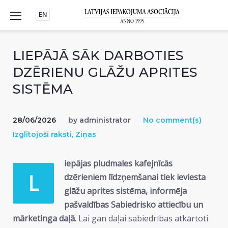
Skip
EN
to
content
LIEPĀJĀ SĀK DARBOTIES
DZĒRIENU GLĀŽU APRITES
SISTĒMA
28/06/2026
by
administrator
No comment(s)
Izglītojoši raksti
,
Ziņas
iepājas pludmales kafejnīcās
L
dzērieniem līdzņemšanai tiek ieviesta
glāžu aprites sistēma, informēja
pašvaldības Sabiedrisko attiecību un
mārketinga daļā.
Lai gan daļai sabiedrības atkārtoti