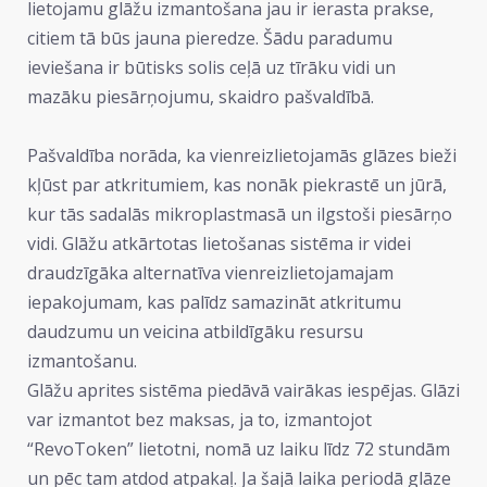
lietojamu glāžu izmantošana jau ir ierasta prakse,
citiem tā būs jauna pieredze. Šādu paradumu
ieviešana ir būtisks solis ceļā uz tīrāku vidi un
mazāku piesārņojumu, skaidro pašvaldībā.
Pašvaldība norāda, ka vienreizlietojamās glāzes bieži
kļūst par atkritumiem, kas nonāk piekrastē un jūrā,
kur tās sadalās mikroplastmasā un ilgstoši piesārņo
vidi. Glāžu atkārtotas lietošanas sistēma ir videi
draudzīgāka alternatīva vienreizlietojamajam
iepakojumam, kas palīdz samazināt atkritumu
daudzumu un veicina atbildīgāku resursu
izmantošanu.
Glāžu aprites sistēma piedāvā vairākas iespējas. Glāzi
var izmantot bez maksas, ja to, izmantojot
“RevoToken” lietotni, nomā uz laiku līdz 72 stundām
un pēc tam atdod atpakaļ. Ja šajā laika periodā glāze