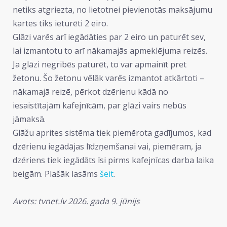
netiks atgriezta, no lietotnei pievienotās maksājumu
kartes tiks ieturēti 2 eiro.
Glāzi varēs arī iegādāties par 2 eiro un paturēt sev,
lai izmantotu to arī nākamajās apmeklējuma reizēs.
Ja glāzi negribēs paturēt, to var apmainīt pret
žetonu. Šo žetonu vēlāk varēs izmantot atkārtoti –
nākamajā reizē, pērkot dzērienu kādā no
iesaistītajām kafejnīcām, par glāzi vairs nebūs
jāmaksā.
Glāžu aprites sistēma tiek piemērota gadījumos, kad
dzērienu iegādājas līdzņemšanai vai, piemēram, ja
dzēriens tiek iegādāts īsi pirms kafejnīcas darba laika
beigām. Plašāk lasāms
šeit
.
Avots: tvnet.lv 2026. gada 9. jūnijs