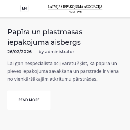
Skip
EN
to
content
Papīra un plastmasas
iepakojuma aisbergs
26/02/2026
by
administrator
Lai gan nespeciālista acij varētu šķist, ka papīra un
plēves iepakojuma savākšana un pārstrāde ir viena
no vienkāršākajām atkritumu pārstrādes…
READ MORE