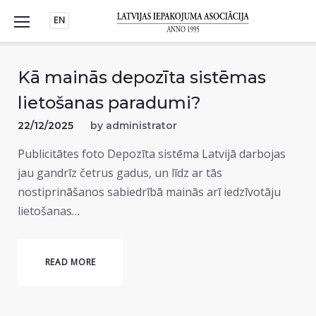
Skip
EN
to
content
Kā mainās depozīta sistēmas
lietošanas paradumi?
22/12/2025
by
administrator
Publicitātes foto Depozīta sistēma Latvijā darbojas
jau gandrīz četrus gadus, un līdz ar tās
nostiprināšanos sabiedrībā mainās arī iedzīvotāju
lietošanas…
READ MORE