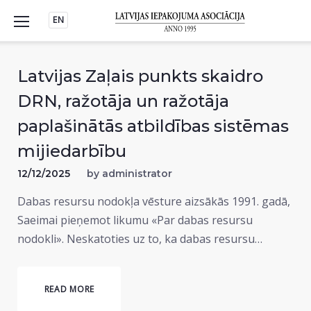
Skip
EN
to
content
Latvijas Zaļais punkts skaidro
DRN, ražotāja un ražotāja
paplašinātās atbildības sistēmas
mijiedarbību
12/12/2025
by
administrator
Dabas resursu nodokļa vēsture aizsākās 1991. gadā,
Saeimai pieņemot likumu «Par dabas resursu
nodokli». Neskatoties uz to, ka dabas resursu…
READ MORE