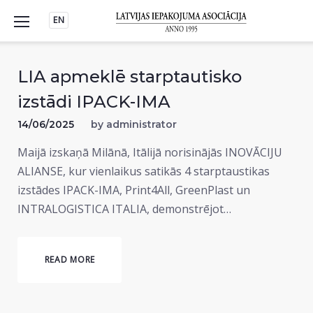
Skip
EN
to
content
LIA apmeklē starptautisko
izstādi IPACK-IMA
14/06/2025
by
administrator
Maijā izskaņā Milānā, Itālijā norisinājās INOVĀCIJU
ALIANSE, kur vienlaikus satikās 4 starptaustikas
izstādes IPACK-IMA, Print4All, GreenPlast un
INTRALOGISTICA ITALIA, demonstrējot…
READ MORE