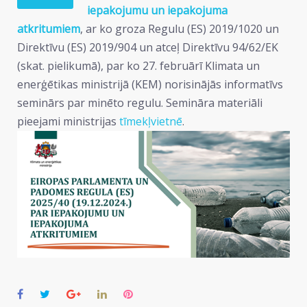
iepakojumu un iepakojuma
atkritumiem
, ar ko groza Regulu (ES) 2019/1020 un
Direktīvu (ES) 2019/904 un atceļ Direktīvu 94/62/EK
(skat. pielikumā), par ko 27. februārī Klimata un
enerģētikas ministrijā (KEM) norisinājās informatīvs
seminārs par minēto regulu. Semināra materiāli
pieejami ministrijas
tīmekļvietnē
.
Facebook
Twitter
Google+
LinkedIn
Pinterest