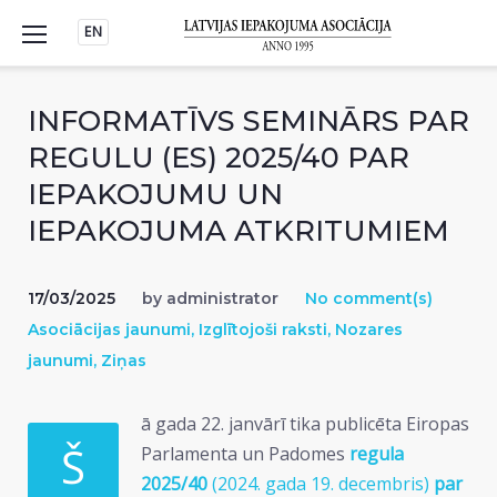
Skip
EN
to
content
INFORMATĪVS SEMINĀRS PAR
REGULU (ES) 2025/40 PAR
IEPAKOJUMU UN
IEPAKOJUMA ATKRITUMIEM
17/03/2025
by
administrator
No comment(s)
Asociācijas jaunumi
,
Izglītojoši raksti
,
Nozares
jaunumi
,
Ziņas
ā gada 22. janvārī tika publicēta Eiropas
Š
Parlamenta un Padomes
regula
2025/40
(2024. gada 19. decembris)
par