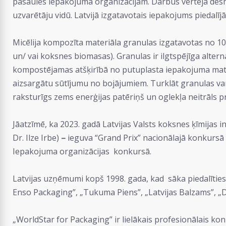
pasaules iepakojuma organizācijām. Darbus vērtēja desmi
uzvarētāju vidū. Latvijā izgatavotais iepakojums piedal
Micēlija kompozīta materiāla granulas izgatavotas no 1
un/ vai koksnes biomasas). Granulas ir ilgtspējīga alter
kompostējamas atšķirībā no putuplasta iepakojuma materi
aizsargātu sūtījumu no bojājumiem. Turklāt granulas var
raksturīgs zems enerģijas patēriņš un oglekļa neitrāls p
Jāatzīmē, ka 2023. gadā Latvijas Valsts koksnes ķīmijas 
Dr. Ilze Irbe)
–
ieguva “Grand Prix” nacionālajā konkursā „
Iepakojuma organizācijas konkursā.
Latvijas uzņēmumi kopš 1998. gada, kad sāka piedalīties
Enso Packaging”, „Tukuma Piens”, „Latvijas Balzams”, „Do
„WorldStar for Packaging” ir lielākais profesionālais k