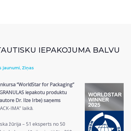
PTAUTISKU IEPAKOJUMA BALVU
s jaunumi
,
Ziņas
konkursa “WorldStar for Packaging”
LA GRANULAS iepakotu produktu
 autore Dr. Ilze Irbe) saņems
PACK-IMA” laikā.
ska žūrija – 51 eksperts no 50