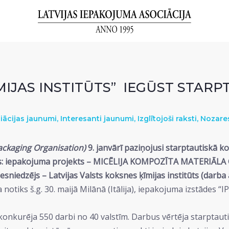
ĪMIJAS INSTITŪTS” IEGŪST STAR
iācijas jaunumi
,
Interesanti jaunumi
,
Izglītojoši raksti
,
Nozare
ckaging Organisation)
9. janvārī paziņojusi starptautiskā 
darbs: iepakojuma projekts – MICĒLIJA KOMPOZĪTA MATERIĀ
iesniedzējs – Latvijas Valsts koksnes ķīmijas institūts (darba
notiks š.g. 30. maijā Milānā (Itālija), iepakojuma izstādes “I
onkurēja 550 darbi no 40 valstīm. Darbus vērtēja starptauti