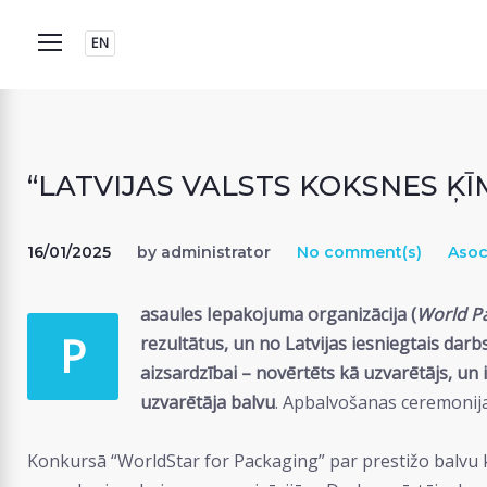
Skip
to
EN
content
“LATVIJAS VALSTS KOKSNES Ķ
16/01/2025
by
administrator
No comment(s)
Asoc
asaules Iepakojuma organizācija (
World Pa
P
rezultātus, un no Latvijas iesniegtais 
aizsardzībai – novērtēts kā uzvarētājs, un 
uzvarētāja balvu
. Apbalvošanas ceremonija 
Konkursā “WorldStar for Packaging” par prestižo balvu k