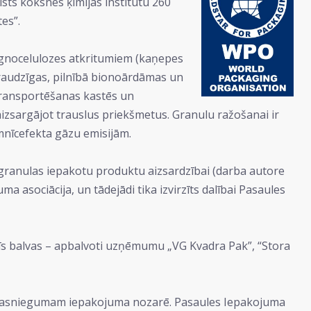
sts koksnes ķīmijas institūtu 260
es”.
lignocelulozes atkritumiem (kaņepes
 draudzīgas, pilnībā bionoārdāmas un
 transportēšanas kastēs un
izsargājot trauslus priekšmetus. Granulu ražošanai ir
umnīcefekta gāzu emisijām.
a granulas iepakotu produktu aizsardzībai (darba autore
 asociācija, un tādejādi tika izvirzīts dalībai Pasaules
rīs balvas – apbalvoti uzņēmumu „VG Kvadra Pak”, “Stora
lam sasniegumam iepakojuma nozarē. Pasaules Iepakojuma