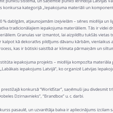
t punktu sistēmā, un saņemtie punkti ierindoja Latvijas Val
ījās konkursa kategorijā „Iepakojuma materiāli un komponent
00 % dabīgām, atjaunojamām izejvielām – sēnes micēlija un 
natīva tradicionālajiem iepakojuma materiāliem. Tās ir videi
āliem. Granulas var izmantot, lai aizpildītu tukšās vietas
 kalpot kā dekoratīvs pildījums dāvanu kārbām, vienlaikus a
rocess, kas ir būtiski saistībā ar klimata pārmaiņām un silt
institūta iepakojuma projekts – micēlija kompozīta materiāl
Labākais iepakojums Latvijā”, ko organizē Latvijas Iepakojuma
 prestižajā konkursā “WorldStar”, saņēmuši jau divdesmit t
beles Dzirnavnieks”, “Brandbox” u. c. darbi.
onkurss pasaulē, un uzvarētāja balva ir apliecinājums izci