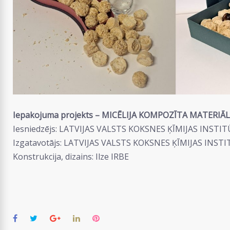
Iepakojuma projekts – MICĒLIJA KOMPOZĪTA MATERIĀLA
Iesniedzējs: LATVIJAS VALSTS KOKSNES ĶĪMIJAS INSTI
Izgatavotājs: LATVIJAS VALSTS KOKSNES ĶĪMIJAS INS
Konstrukcija, dizains: Ilze IRBE
Facebook
Twitter
Google+
LinkedIn
Pinterest