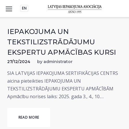
Skip
EN
to
content
IEPAKOJUMA UN
TEKSTILIZSTRĀDĀJUMU
EKSPERTU APMĀCĪBAS KURSI
27/12/2024
by
administrator
SIA LATVIJAS IEPAKOJUMA SERTIFIKĀCIJAS CENTRS
aicina pieteikties IEPAKOJUMA UN
TEKSTILIZSTRĀDĀJUMU EKSPERTU APMĀCĪBĀM
Apmācību norises laiks: 2025. gada 3., 4., 10.…
READ MORE