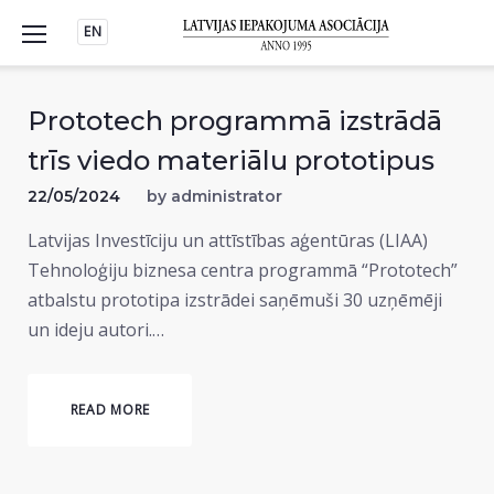
Skip
EN
to
content
Prototech programmā izstrādā
trīs viedo materiālu prototipus
22/05/2024
by
administrator
Latvijas Investīciju un attīstības aģentūras (LIAA)
Tehnoloģiju biznesa centra programmā “Prototech”
atbalstu prototipa izstrādei saņēmuši 30 uzņēmēji
un ideju autori.…
READ MORE