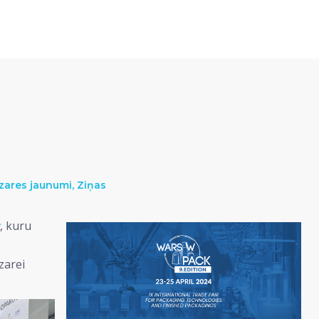
zares jaunumi
,
Ziņas
, kuru
zarei