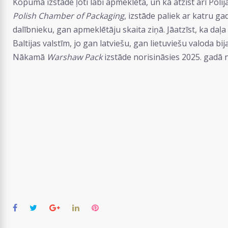
Kopumā izstāde ļoti labi apmeklēta, un kā atzīst arī Poli
Polish Chamber of Packaging
, izstāde paliek ar katru g
dalībnieku, gan apmeklētāju skaita ziņā. Jāatzīst, ka daļa
Baltijas valstīm, jo gan latviešu, gan lietuviešu valoda bij
Nākamā
Warshaw Pack
izstāde norisināsies 2025. gadā no
Facebook
Twitter
Google+
LinkedIn
Pinterest