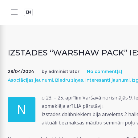
Skip
to
EN
content
IZSTĀDES “WARSHAW PACK” IE
29/04/2024
by
administrator
No comment(s)
Asociācijas jaunumi
,
Biedru ziņas
,
Interesanti jaunumi
,
Izg
o 23. – 25. aprīlim Varšavā norisinājās 9
N
apmeklēja arī LIA pārstāvji.
Izstādes dalībniekiem bija atvēlētas 2 hall
aktuāli bezmaksas mācību semināri poļu 