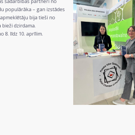
jas sadarbības partneri no
adu populārāka – gan izstādes
 apmeklētāju bija tieši no
a bieži dzirdama.
 8. līdz 10. aprīlim.