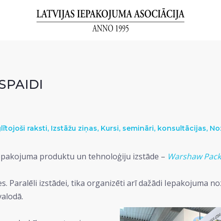
SPAIDI
lītojoši raksti
,
Izstāžu ziņas
,
Kursi, semināri, konsultācijas
,
No
. Iepakojuma produktu un tehnoloģiju izstāde –
Warshaw Pack
es. Paralēli izstādei, tika organizēti arī dažādi Iepakojuma no
valodā.