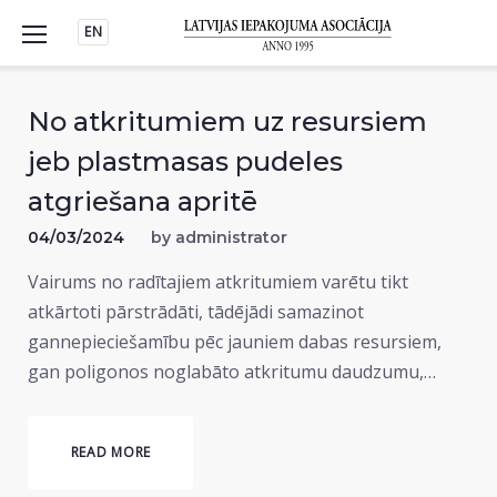
Skip
EN
to
content
No atkritumiem uz resursiem
jeb plastmasas pudeles
atgriešana apritē
04/03/2024
by
administrator
Vairums no radītajiem atkritumiem varētu tikt
atkārtoti pārstrādāti, tādējādi samazinot
gannepieciešamību pēc jauniem dabas resursiem,
gan poligonos noglabāto atkritumu daudzumu,…
READ MORE