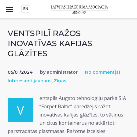
Skip
EN
to
content
VENTSPILĪ RAŽOS
INOVATĪVAS KAFIJAS
GLĀZĪTES
05/01/2024
by
administrator
No comment(s)
Interesanti jaunumi
,
Ziņas
entspils Augsto tehnoloģiju parkā SIA
V
“Forpet Baltic” paredzējis ražot
inovatīvas kafijas glāzītes, to vāciņus
un citus konteinerus no atkārtoti
pārstrādātas plastmasas. Ražotne izcelsies