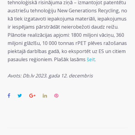
tehnoloģiskā risinājuma ziņā – izmantojot patentētu
austriešu tehnoloģiju New Generations Recycling, no
kā tiek izgatavoti iepakojuma materiāli, iepakojumus
ir iespējams pārstrādāt neierobežoti daudz reižu.
Plānotie realizācijas apjomi: 1800 miljoni vāciņu, 360
miljoni glāzīšu, 10 000 tonnas rPET plēves ražošanas
piektajā darbības gadā, ko eksportēt uz ES un citiem
pasaules reģioniem. Plašāk lasāms
šeit
.
Avots: Db.lv
2023. gada 12. decembris
Facebook
Twitter
Google+
LinkedIn
Pinterest