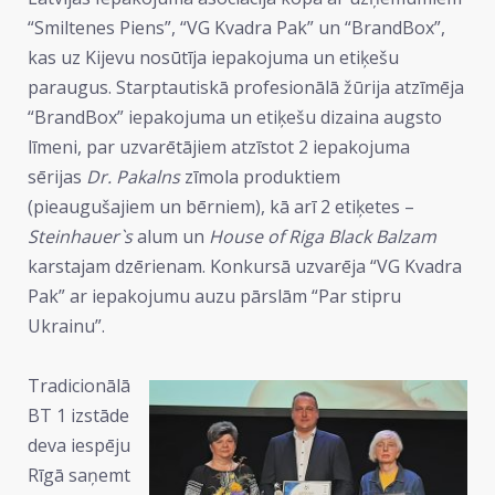
“Smiltenes Piens”, “VG Kvadra Pak” un “BrandBox”,
kas uz Kijevu nosūtīja iepakojuma un etiķešu
paraugus. Starptautiskā profesionālā žūrija atzīmēja
“BrandBox” iepakojuma un etiķešu dizaina augsto
līmeni, par uzvarētājiem atzīstot 2 iepakojuma
sērijas
Dr. Pakalns
zīmola produktiem
(pieaugušajiem un bērniem), kā arī 2 etiķetes –
Steinhauer`s
alum un
House of Riga Black Balzam
karstajam dzērienam. Konkursā uzvarēja “VG Kvadra
Pak” ar iepakojumu auzu pārslām “Par stipru
Ukrainu”.
Tradicionālā
BT 1 izstāde
deva iespēju
Rīgā saņemt