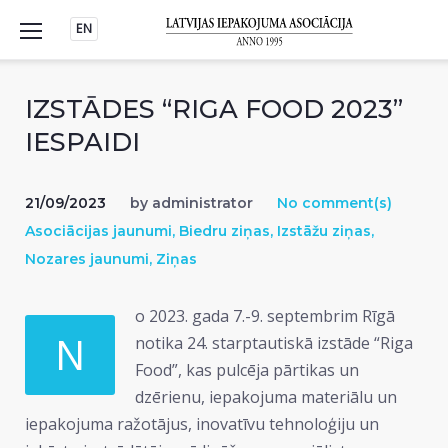
Skip
EN
to
content
IZSTĀDES “RIGA FOOD 2023”
IESPAIDI
21/09/2023
by
administrator
No comment(s)
Asociācijas jaunumi
,
Biedru ziņas
,
Izstāžu ziņas
,
Nozares jaunumi
,
Ziņas
o 2023. gada 7.-9. septembrim Rīgā
N
notika 24. starptautiskā izstāde “Riga
Food”, kas pulcēja pārtikas un
dzērienu, iepakojuma materiālu un
iepakojuma ražotājus, inovatīvu tehnoloģiju un