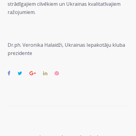
strādīgajiem cilvēkiem un Ukrainas kvalitatīvajiem
ražojumiem.
Dr.ph. Veronika Halaidži, Ukrainas Iepakotāju kluba
prezidente
Facebook
Twitter
Google+
LinkedIn
Pinterest