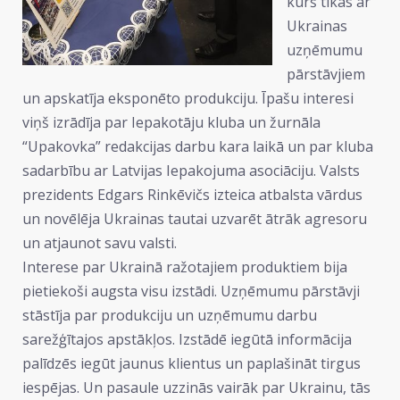
kurš tikās ar
Ukrainas
uzņēmumu
pārstāvjiem
un apskatīja eksponēto produkciju. Īpašu interesi
viņš izrādīja par Iepakotāju kluba un žurnāla
“Upakovka” redakcijas darbu kara laikā un par kluba
sadarbību ar Latvijas Iepakojuma asociāciju. Valsts
prezidents Edgars Rinkēvičs izteica atbalsta vārdus
un novēlēja Ukrainas tautai uzvarēt ātrāk agresoru
un atjaunot savu valsti.
​Interese par Ukrainā ražotajiem produktiem bija
pietiekoši augsta visu izstādi. Uzņēmumu pārstāvji
stāstīja par produkciju un uzņēmumu darbu
sarežģītajos apstākļos. Izstādē iegūtā informācija
palīdzēs iegūt jaunus klientus un paplašināt tirgus
iespējas. Un pasaule uzzinās vairāk par Ukrainu, tās