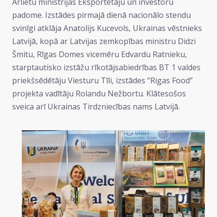
Ārlietu ministrijas Eksportētāju un investoru
padome. Izstādes pirmajā dienā nacionālo stendu
svinīgi atklāja Anatolijs Kucevols, Ukrainas vēstnieks
Latvijā, kopā ar Latvijas zemkopības ministru Didzi
Šmitu, Rīgas Domes vicemēru Edvardu Ratnieku,
starptautisko izstāžu rīkotājsabiedrības BT 1 valdes
priekšsēdētāju Viesturu Tīli, izstādes “Rigas Food”
projekta vadītāju Rolandu Nežbortu. Klātesošos
sveica arī Ukrainas Tirdzniecības nams Latvijā.