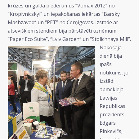
krūzes un galda piederumus “Vomax 2012” no
“Kropivnicskyi” un iepakošanas iekārtas “Barsky
Mashzavod” un “PET” no Čerņigovas. Izstādē ar
atsevišķiem stendiem bija pārstāvēti uzņēmumi
“Paper Eco Suite”, “Lviv Garden” un “Stolichnaya Mill”.
Nākošajā
dienā bija
īpašs
notikums, jo
izstādi
apmeklēja
Latvijas
Republikas
prezidents
Edgars
Rinkēvičs,