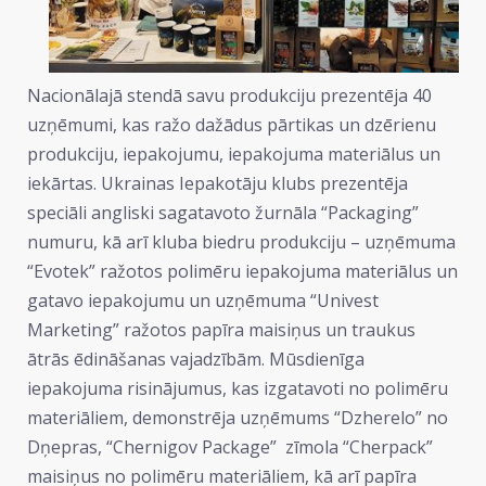
Nacionālajā stendā savu produkciju prezentēja 40
uzņēmumi, kas ražo dažādus pārtikas un dzērienu
produkciju, iepakojumu, iepakojuma materiālus un
iekārtas. Ukrainas Iepakotāju klubs prezentēja
speciāli angliski sagatavoto žurnāla “Packaging”
numuru, kā arī kluba biedru produkciju – uzņēmuma
“Evotek” ražotos polimēru iepakojuma materiālus un
gatavo iepakojumu un uzņēmuma “Univest
Marketing” ražotos papīra maisiņus un traukus
ātrās ēdināšanas vajadzībām. Mūsdienīga
iepakojuma risinājumus, kas izgatavoti no polimēru
materiāliem, demonstrēja uzņēmums “Dzherelo” no
Dņepras, “Chernigov Package” zīmola “Cherpack”
maisiņus no polimēru materiāliem, kā arī papīra