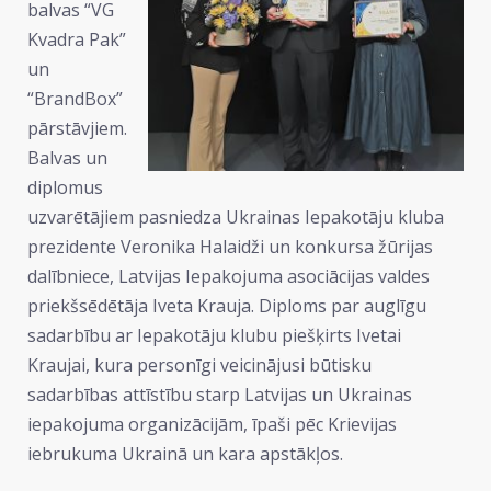
balvas “VG
Kvadra Pak”
un
“BrandBox”
pārstāvjiem.
Balvas un
diplomus
uzvarētājiem pasniedza Ukrainas Iepakotāju kluba
prezidente Veronika Halaidži un konkursa žūrijas
dalībniece, Latvijas Iepakojuma asociācijas valdes
priekšsēdētāja Iveta Krauja. Diploms par auglīgu
sadarbību ar Iepakotāju klubu piešķirts Ivetai
Kraujai, kura personīgi veicinājusi būtisku
sadarbības attīstību starp Latvijas un Ukrainas
iepakojuma organizācijām, īpaši pēc Krievijas
iebrukuma Ukrainā un kara apstākļos.