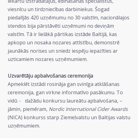
iekārtu izstrādātājus, ēdināšanas speciālistus,
viesnīcu un tirdzniecības darbiniekus. Šogad
piedalījās 420 uzņēmumu no 30 valstīm, nacionālajos
stendos bija pārstāvēti uzņēmumi no deviņām
valstīm. Tā ir lielākā pārtikas izstāde Baltijā, kas
apkopo un nosaka nozares attīstību, demonstrē
jaunākās norises un sniedz iespēju iepazīties ar
uzticamiem nozares uzņēmumiem.
Uzvarētāju apbalvošanas ceremonija
Apmeklēt izstādi rosināja gan svinīga atklāšanas
ceremonija, gan virkne informatīvo pasākumu. To
vidū
–
dažādu konkursu laureātu apbalvošana, –
jāmin, piemēram,
Nordic International Cider Awards
(NICA) konkurss starp Ziemeļvalstu un Baltijas valstu
uzņēmumiem.