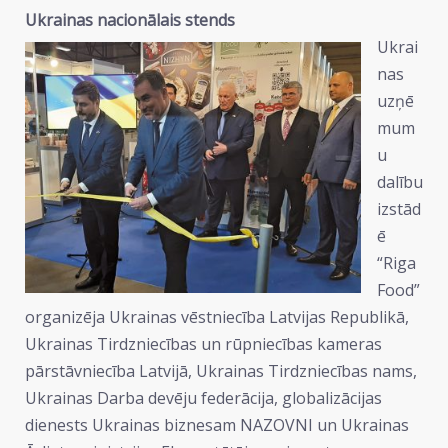
Ukrainas nacionālais stends
Ukrai
nas
uzņē
mum
u
dalību
izstād
ē
“Riga
Food”
organizēja Ukrainas vēstniecība Latvijas Republikā,
Ukrainas Tirdzniecības un rūpniecības kameras
pārstāvniecība Latvijā, Ukrainas Tirdzniecības nams,
Ukrainas Darba devēju federācija, globalizācijas
dienests Ukrainas biznesam NAZOVNI un Ukrainas