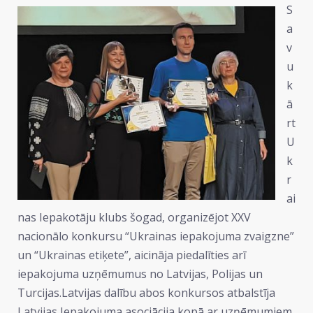
S
a
v
u
k
ā
rt
U
k
r
ai
nas Iepakotāju klubs šogad, organizējot XXV
nacionālo konkursu “Ukrainas iepakojuma zvaigzne”
un “Ukrainas etiķete”, aicināja piedalīties arī
iepakojuma uzņēmumus no Latvijas, Polijas un
Turcijas.Latvijas dalību abos konkursos atbalstīja
Latvijas Iepakojuma asociācija kopā ar uzņēmumiem