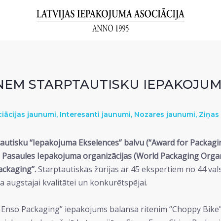
ŅEM STARPTAUTISKU IEPAKOJU
iācijas jaunumi
,
Interesanti jaunumi
,
Nozares jaunumi
,
Ziņas
autisku “Iepakojuma Ekselences” balvu (“Award for Packagin
 Pasaules Iepakojuma organizācijas (World Packaging Organ
ackaging”.
Starptautiskās žūrijas ar 45 ekspertiem no 44 vals
a augstajai kvalitātei un konkurētspējai.
ra Enso Packaging” iepakojums balansa ritenim “Choppy Bike”