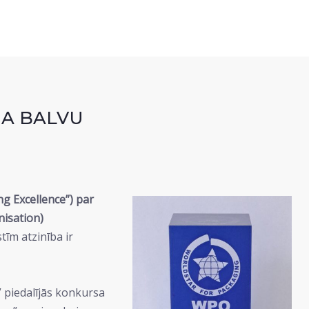
MA BALVU
g Excellence”) par
isation)
tīm atzinība ir
 piedalījās konkursa