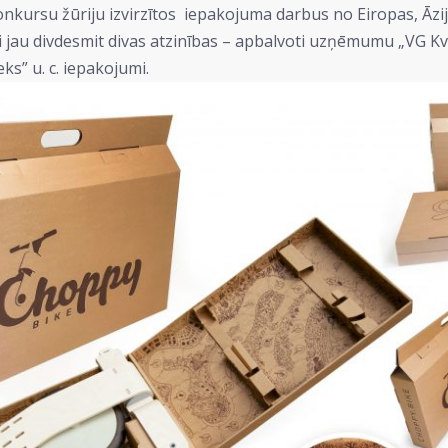
 konkursu žūriju izvirzītos iepakojuma darbus no Eiropas, Āzi
i jau divdesmit divas atzinības – apbalvoti uzņēmumu „VG Kv
s” u. c. iepakojumi.