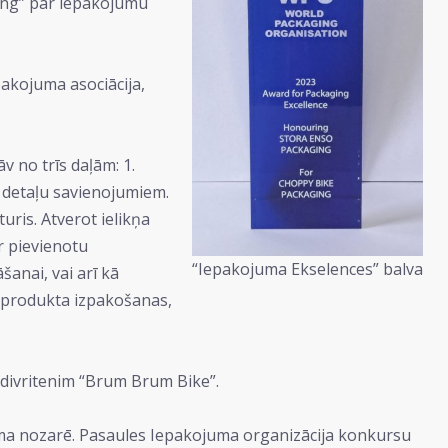
ging” par iepakojumu
pakojuma asociācija,
 no trīs daļām: 1.
– detaļu savienojumiem.
ris. Atverot ielikņa
r pievienotu
“Iepakojuma Ekselences” balva
šanai, vai arī kā
c produkta izpakošanas,
divritenim “Brum Brum Bike”.
juma nozarē. Pasaules Iepakojuma organizācija konkursu