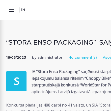
Skip
to
EN
content
“STORA ENSO PACKAGING” SA
16/05/2023
by
administrator
No comment(s)
Asoc
IA “Stora Enso Packaging” saņēmusi starpt
S
iepakojumu balansa ritenim “Choppy Bike”
starptautiskajā konkursā “WorldStar for P
apliecinājums Latvijā izgatavotā iepakojum
Konkursā piedalījās 488 darbi no 41 valsts, un SIA “Sto