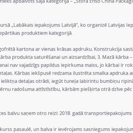
alībnieks apbalvots šajā kategorijā – „Stora Enso China Packa
kursā „Labākais iepakojums Latvijā”, ko organizē Latvijas Ie
epārtikas produktiem kategorijā.
ofrētā kartona ar vienas krāsas apdruku. Konstrukcija sastāv
 kārba produkta saturēšanai un aizsardzībai, 3. Mazā kārba 
 nav vajadzīgs papildus iepirkuma maiss, jo kārbai ir roktu
etaļas. Kārbas iekšpusē redzama ilustrēta smalka apdruka a
 ieliktņa detaļas otrādi, iegūt tuneļa labirintu bumbiņu ripinā
bērnu radošuma attīstīstību, kārbām piešķirta otrā dzīve pē
 balvu saņem otro reizi: 2018. gadā transportiepakojums 
konkurss pasaulē, un balva ir ievērojams sasniegums iepako