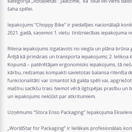
kategorijā „Rotaļlietas”. Jāatzīmē, ka tikai vēl viens d
šaha spēlei.
Iepakojums “Choppy Bike” ir piedalījies nacionālajā kon
2021. gadā, saņemot 1. vietu tirdzniecības iepakojuma n
Riteņa iepakojums izgatavots no viegla un plāna brūna g
Ārējā kā primārais un transporta iepakojums; 2. Ielikņa
Kopumā – patērētājam ergonomisks iepakojums, tā nešanai
kārbu, redzamas kompakti savietotas balansa ritenīša d
funkcionalitāti: var izmantot kā galda spēli vai, apgriežot
mašīnu sacīkšu trasi. Ņemot vērā ilgtspējas prasību un 
un iepakojums nekļūst par atkritumiem.
Uzņēmums “Stora Enso Packaging” Iepakojuma Ekselences
„WorldStar for Packaging” ir lielākais profesionālais 