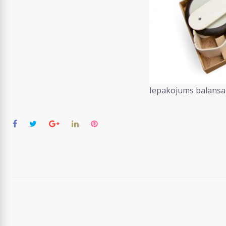
Iepakojums balans
Facebook
Twitter
Google+
LinkedIn
Pinterest