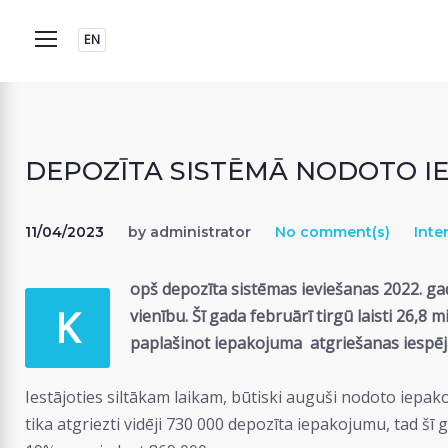
Skip
to
EN
content
DEPOZĪTA SISTĒMĀ NODOTO IE
11/04/2023
by
administrator
No comment(s)
Inte
opš depozīta sistēmas ieviešanas 2022. gada
K
vienību. Šī gada februārī tirgū laisti 26,8
paplašinot iepakojuma atgriešanas iespējas
Iestājoties siltākam laikam, būtiski auguši nodoto iepa
tika atgriezti vidēji 730 000 depozīta iepakojumu, tad š