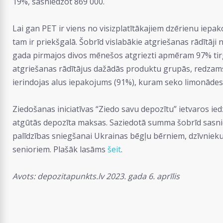
19%, sasniedzot 869 000.
Lai gan PET ir viens no visizplatītākajiem dzērienu iepak
tam ir priekšgalā. Šobrīd vislabākie atgriešanas rādītāj
gada pirmajos divos mēnešos atgriezti apmēram 97% tirgū
atgriešanas rādītājus dažādās produktu grupās, redzams,
ierindojas alus iepakojums (91%), kuram seko limonādes
Ziedošanas iniciatīvas “Ziedo savu depozītu” ietvaros ie
atgūtās depozīta maksas. Saziedotā summa šobrīd sasnieg
palīdzības sniegšanai Ukrainas bēgļu bērniem, dzīvniek
senioriem. Plašāk lasāms
šeit
.
Avots: depozitapunkts.lv 2023. gada 6. aprīlis