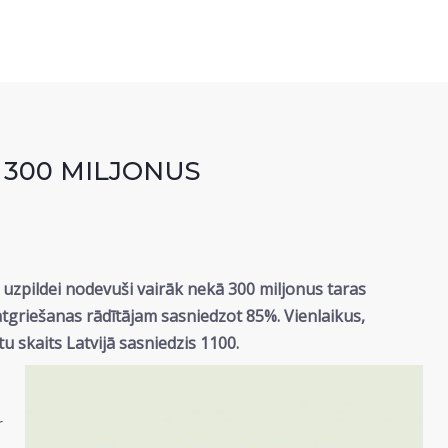
 300 MILJONUS
i uzpildei nodevuši vairāk nekā 300 miljonus taras
i atgriešanas rādītājam sasniedzot 85%. Vienlaikus,
u skaits Latvijā sasniedzis 1100.
r