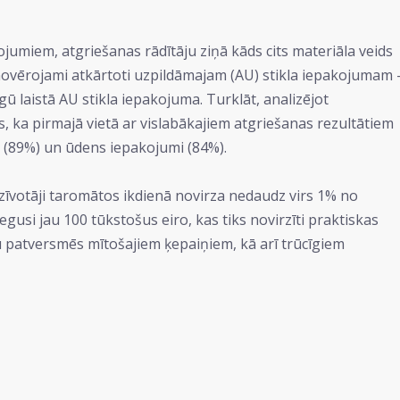
ojumiem, atgriešanas rādītāju ziņā kāds cits materiāla veids
i novērojami atkārtoti uzpildāmajam (AU) stikla iepakojumam 
 laistā AU stikla iepakojuma. Turklāt, analizējot
 ka pirmajā vietā ar vislabākajiem atgriešanas rezultātiem
 (89%) un ūdens iepakojumi (84%).
dzīvotāji taromātos ikdienā novirza nedaudz virs 1% no
usi jau 100 tūkstošus eiro, kas tiks novirzīti praktiskas
u patversmēs mītošajiem ķepaiņiem, kā arī trūcīgiem