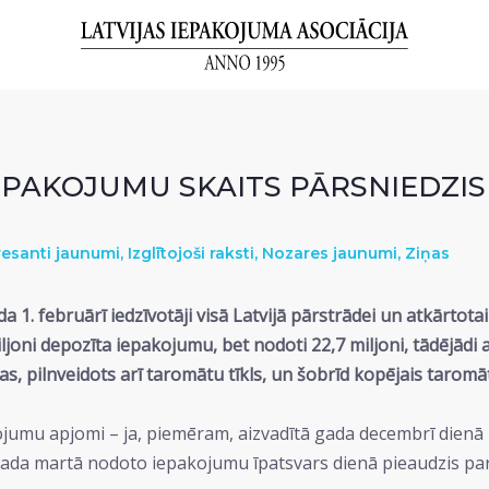
PAKOJUMU SKAITS PĀRSNIEDZIS
resanti jaunumi
,
Izglītojoši raksti
,
Nozares jaunumi
,
Ziņas
 1. februārī iedzīvotāji visā Latvijā pārstrādei un atkārtota
 miljoni depozīta iepakojumu, bet nodoti 22,7 miljoni, tādējād
, pilnveidots arī taromātu tīkls, un šobrīd kopējais taromāt
kojumu apjomi – ja, piemēram, aizvadītā gada decembrī dienā
ī gada martā nodoto iepakojumu īpatsvars dienā pieaudzis pa