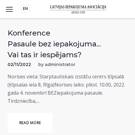
Skip
EN
to
content
Konference
Pasaule bez iepakojuma...
Vai tas ir iespējams?
02/11/2022
by
administrator
Norises vieta: Starptautiskais izstāžu centrs Ķīpsalā
(Ķīpsalas iela 8, Rīga)Norises laiks: plkst. 10.00, 2022.
gada 4. novembrī BEZiepakojuma pasaule.
Tirdzniecība,…
READ MORE