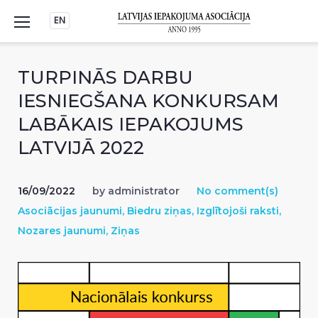
Skip
EN
to
content
TURPINĀS DARBU
IESNIEGŠANA KONKURSAM
LABĀKAIS IEPAKOJUMS
LATVIJĀ 2022
16/09/2022
by
administrator
No comment(s)
Asociācijas jaunumi
,
Biedru ziņas
,
Izglītojoši raksti
,
Nozares jaunumi
,
Ziņas