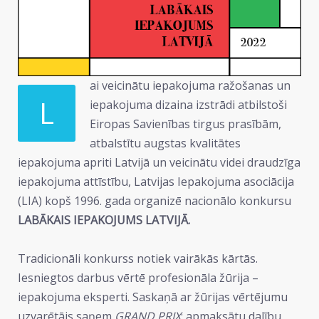
ai veicinātu iepakojuma ražošanas un
L
iepakojuma dizaina izstrādi atbilstoši
Eiropas Savienības tirgus prasībām,
atbalstītu augstas kvalitātes
iepakojuma apriti Latvijā un veicinātu videi draudzīga
iepakojuma attīstību, Latvijas Iepakojuma asociācija
(LIA) kopš 1996. gada organizē nacionālo konkursu
LABĀKAIS IEPAKOJUMS LATVIJĀ.
Tradicionāli konkurss notiek vairākās kārtās.
Iesniegtos darbus vērtē profesionāla žūrija –
iepakojuma eksperti. Saskaņā ar žūrijas vērtējumu
uzvarētājs saņem
GRAND PRIX
: apmaksātu dalību