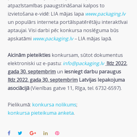
atpazīstamības paaugstināšanai kalpos to
izvietošana e-vidē: LIA mājas lapa
www.packaging.lv
un populārs interneta portālspatērētāju interaktīvai
aptaujai. Visi darbi pēc konkursa noslēguma būs
apskatāmi
www.packaging.lv
–
LIA mājas lapā.
Aicinām pieteikties
konkursam, sūtot dokumentus
elektroniski uz e-pastu:
info@packaging.lv
līdz 2022.
gada 30. septembrim
un
iesniegt darbu paraugus
līdz 2022. gada 30. septembrim
Latvijas Iepakojuma
asociācijā
(Vienības gatve 11, Rīga, tel. 6732-6597).
Pielikumā:
konkursa nolikums
;
konkursa pieteikuma anketa
.
Facebook
Twitter
Google+
LinkedIn
Pinterest