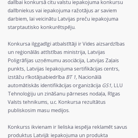
dalībai konkursā citu valstu iepakojuma konkursu
dalībniekus vai iepakojuma ražotājus ar saviem
darbiem, lai veicinātu Latvijas preču iepakojuma
starptautisko konkurētspēju.
Konkursa ilggadīgi atbalstītāji ir Vides aizsardzības
un reģionālās attīstības ministrija, Latvijas
Poligrāfijas uzņēmumu asociācija, Latvijas Zaļais
punkts, Latvijas Iepakojuma sertifikācijas centrs,
izstāžu rīkotājsabiedrība
BT 1,
Nacionālā
automātiskās identifikācijas organizācija
GS1,
LLU
Tehnoloģiju un zināšanu pārneses nodaļa, Rīgas
Valsts tehnikums, u.c. Konkursa rezultātus
publiskosim masu medijos.
Konkurss ikvienam ir lieliska iespēja reklamēt savus
produktus Latvijā: iepakojuma un produkta