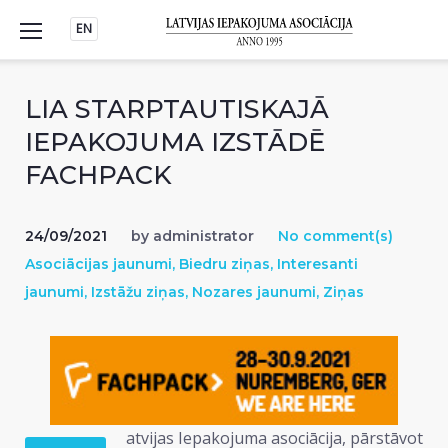
Skip
EN
to
content
LIA STARPTAUTISKAJĀ
IEPAKOJUMA IZSTĀDĒ
FACHPACK
24/09/2021
by
administrator
No comment(s)
Asociācijas jaunumi
,
Biedru ziņas
,
Interesanti
jaunumi
,
Izstāžu ziņas
,
Nozares jaunumi
,
Ziņas
atvijas Iepakojuma asociācija, pārstāvot