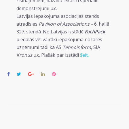
risinājumiem, dažādu iekārtu speciālie
demonstrējumi u.c.
Latvijas Iepakojuma asociācijas stends
atradīsies
Pavilion of Associations –
6. hallē
327. stendā. No Latvijas izstādē
FachPack
piedalās vēl vairāki iepakojuma nozares
uzņēmumi tādi kā AS
Tehnoinform
, SIA
Kronus
u.c. Plašāk par izstādi
šeit.
Facebook
Twitter
Google+
LinkedIn
Pinterest