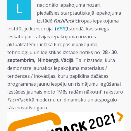
L
nacionālo iepakojuma nozari,
piedalīsies starptautiskajā iepakojuma
izstādē
FachPack
Eiropas iepakojuma
institūciju konsorcija
(
EPIC
)
stendā, kas sniegs
ieskatu par Latvijas iepakojuma nozares
aktualitātēm. Lielākā Eiropas iepakojuma,
tehnoloģiju un loģistikas izstāde notiks no
28.- 30.
septembrim, Ninbergā, Vācijā
. Tā ir izstāde, kurā
demonstrē jaunākos iepakojuma materiālus /
tendences / inovācijas, kuru papildina dažādas
programmas jaunu iespēju un risinājumu iegūšanai.
Izstādes jaunais moto “Mēs radām nākotni” raksturo
FachPack
kā modernu un dinamisku un atspoguļo
tās inovatīvo garu.