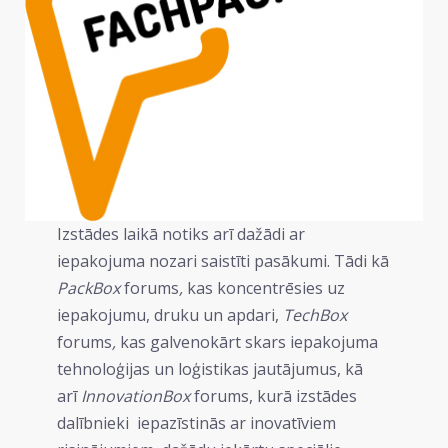
Izstādes laikā notiks arī dažādi ar
iepakojuma nozari saistīti pasākumi. Tādi kā
PackBox
forums
,
kas koncentrēsies uz
iepakojumu, druku un apdari,
TechBox
forums
,
kas galvenokārt skars iepakojuma
tehnoloģijas un loģistikas jautājumus, kā
arī
InnovationBox
forums, kurā izstādes
dalībnieki iepazīstinās ar inovatīviem