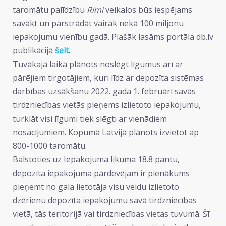
taromātu palīdzību
Rimi
veikalos būs iespējams
savākt un pārstrādāt vairāk nekā 100 miljonu
iepakojumu vienību gadā. Plašāk lasāms portāla db.lv
publikācijā
šeit
.
Tuvākajā laikā plānots noslēgt līgumus arī ar
pārējiem tirgotājiem, kuri līdz ar depozīta sistēmas
darbības uzsākšanu 2022. gada 1. februārī savās
tirdzniecības vietās pieņems izlietoto iepakojumu,
turklāt visi līgumi tiek slēgti ar vienādiem
nosacījumiem. Kopumā Latvijā plānots izvietot ap
800-1000 taromātu.
Balstoties uz Iepakojuma likuma 18.8 pantu,
depozīta iepakojuma pārdevējam ir pienākums
pieņemt no gala lietotāja visu veidu izlietoto
dzērienu depozīta iepakojumu savā tirdzniecības
vietā, tās teritorijā vai tirdzniecības vietas tuvumā. Šī