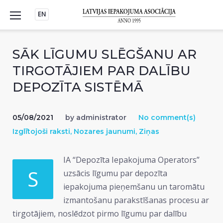
Skip
EN
to
content
SĀK LĪGUMU SLĒGŠANU AR
TIRGOTĀJIEM PAR DALĪBU
DEPOZĪTA SISTĒMĀ
05/08/2021
by
administrator
No comment(s)
Izglītojoši raksti
,
Nozares jaunumi
,
Ziņas
IA “Depozīta Iepakojuma Operators”
S
uzsācis līgumu par depozīta
iepakojuma pieņemšanu un taromātu
izmantošanu parakstīšanas procesu ar
tirgotājiem, noslēdzot pirmo līgumu par dalību