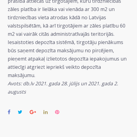
prasība attiecas uz tirgotājiem, kuru tirdzniecības
zāles platība ir lielāka vai vienāda ar 300 m2 un
tirdzniecības vieta atrodas kādā no Latvijas
valstspilsētām, kā arī tirgotājiem ar zāles platību 60
m2 vai vairāk citās administratīvajās teritorijās.
Iesaistoties depozīta sistēmā, tirgotāju pienākums
būs saņemt depozīta maksājumu no pircējiem,
pieņemt atpakaļ izlietotos depozīta iepakojumus un
attiecīgi atgriezt iepriekš veikto depozīta
maksājumu.
Avots: db.lv 2021. gada 28. jūlijs un 2021. gada 2.
augusts
Facebook
Twitter
Google+
LinkedIn
Pinterest