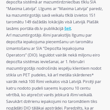
depozīta sistēmā ar mazumtirdzniecības tīklu SIA
“Maxima Latvija”. Līgums ar “Maxima Latvija” paredz,
ka mazumtirgotājs savā veikalu tīklā izvietos 151
taromātu 149 dažādās lokācijās visā Latvijā. Plašāk
lasāms portāla db.lv publikācijā
šeit
.
Arī mazumtirgotājs
Rimi
parakstījis līgumu par
depozīta iepakojuma pieņemšanu un taromātu
izmantošanu ar SIA “Depozīta Iepakojuma
Operators” (DIO). Ieguldot vairāk nekā miljonu eiro
depozīta sistēmas ieviešanai, ar 1. februāri
mazumtirgotājs nodrošinās iespēju klientiem nodot
stikla un PET pudeles, kā arī metāla skārdenes*
vairāk nekā 100 Rimi veikalos visā Latvijā. Pircēji par
katru nodoto pudeli saņems kuponu 10 centu
vērtībā, ko atprečot varēs jebkurā
Rimi
veikalā.
Savukārt dzērienu iepakojumi no taromātiem tiks
nogādāti DIO tālākai apstrādei. Paredzēts, ka ar