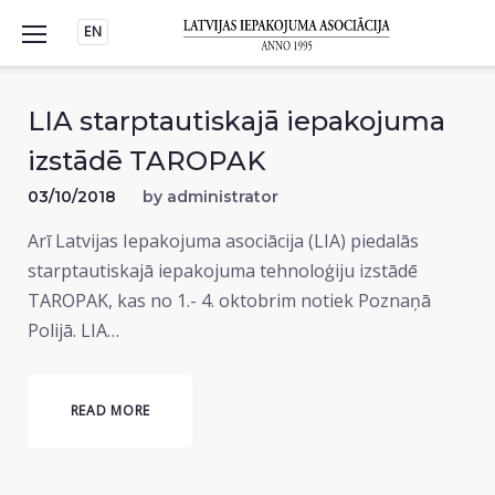
Skip
EN
to
content
LIA starptautiskajā iepakojuma
izstādē TAROPAK
03/10/2018
by
administrator
Arī Latvijas Iepakojuma asociācija (LIA) piedalās
starptautiskajā iepakojuma tehnoloģiju izstādē
TAROPAK, kas no 1.- 4. oktobrim notiek Poznaņā
Polijā. LIA…
READ MORE