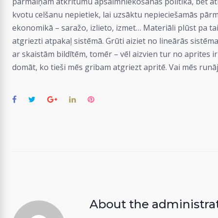
pārmaiņām atkritumu apsaimniekošanas politikā, bet atkr
kvotu celšanu nepietiek, lai uzsāktu nepieciešamās pārma
ekonomikā – saražo, izlieto, izmet… Materiāli plūst pa ta
atgriezti atpakaļ sistēmā. Grūti aiziet no lineārās sist
ar skaistām bildītēm, tomēr – vēl aizvien tur no aprites i
domāt, ko tieši mēs gribam atgriezt apritē. Vai mēs run
Facebook
Twitter
Google+
LinkedIn
Pinterest
About the
administra