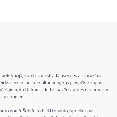
Ökopol» Vācijā, kopā esam strādājuši vides aizsardzības
Dirks ir viens no konsultantiem, kas piedalās Eiropas
apvāršņiem, ko Dirkam izdodas pavērt aprites ekonomikas
im pie ragiem.
 ar to domā. Šobrīd to bieži izmanto, spriežot par