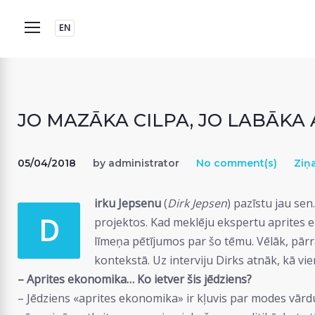
Skip
to
EN
content
JO MAZĀKA CILPA, JO LABĀKA 
05/04/2018
by
administrator
No comment(s)
Ziņ
irku Jepsenu
(
Dirk Jepsen
) pazīstu jau sen
D
projektos. Kad meklēju ekspertu aprites e
līmeņa pētījumos par šo tēmu. Vēlāk, pārr
kontekstā. Uz interviju Dirks atnāk, kā vi
– Aprites ekonomika… Ko ietver šis jēdziens?
– Jēdziens «aprites ekonomika» ir kļuvis par modes vārdu, 