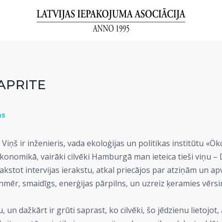
APRITE
as
. Viņš ir inženieris, vada ekoloģijas un politikas institūtu «
konomikā, vairāki cilvēki Hamburgā man ieteica tieši viņu – 
akstot intervijas ierakstu, atkal priecājos par atziņām un 
enmēr, smaidīgs, enerģijas pārpilns, un uzreiz ķeramies vērs
un dažkārt ir grūti saprast, ko cilvēki, šo jēdzienu lietojot,