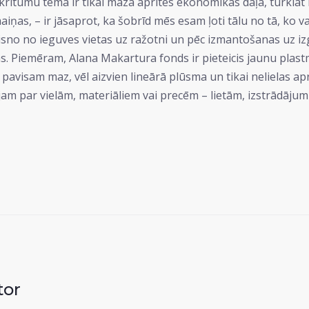
itumu tēma ir tikai maza aprites ekonomikas daļa, turklāt 
iņas, – ir jāsaprot, ka šobrīd mēs esam ļoti tālu no tā, ko 
isno no ieguves vietas uz ražotni un pēc izmantošanas uz izgāz
ēmas. Piemēram, Alana Makartura fonds ir pieteicis jaunu plas
r pavisam maz, vēl aizvien lineārā plūsma un tikai nelielas a
ājam par vielām, materiāliem vai precēm – lietām, izstrādāj
tor