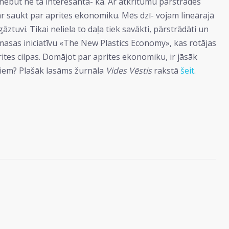
nebūt ne tā interesantā- kā. Ar atkritumu pārstrādes
var saukt par aprites ekonomiku. Mēs dzī- vojam lineārajā
tuvi. Tikai neliela to daļa tiek savākti, pārstrādāti un
tmasas iniciatīvu «The New Plastics Economy», kas rotājas
prites cilpas. Domājot par aprites ekonomiku, ir jāsāk
umiem? Plašāk lasāms žurnāla
Vides Vēstis
rakstā
šeit
.