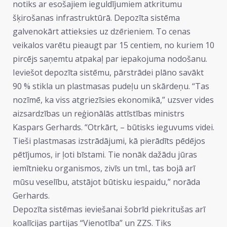
notiks ar esošajiem ieguldījumiem atkritumu
šķirošanas infrastruktūrā. Depozīta sistēma
galvenokārt attieksies uz dzērieniem. To cenas
veikalos varētu pieaugt par 15 centiem, no kuriem 10
pircējs saņemtu atpakaļ par iepakojuma nodošanu.
Ieviešot depozīta sistēmu, pārstrādei plāno savākt
90 % stikla un plastmasas pudeļu un skārdeņu. “Tas
nozīmē, ka viss atgriezīsies ekonomikā,” uzsver vides
aizsardzības un reģionālās attīstības ministrs
Kaspars Gerhards. “Otrkārt, – būtisks ieguvums videi.
Tieši plastmasas izstrādājumi, kā pierādīts pēdējos
pētījumos, ir ļoti bīstami. Tie nonāk dažādu jūras
iemītnieku organismos, zivīs un tml., tas bojā arī
mūsu veselību, atstājot būtisku iespaidu,” norāda
Gerhards.
Depozīta sistēmas ieviešanai šobrīd piekritušas arī
koalīcijas partijas “Vienotība” un ZZS. Tiks