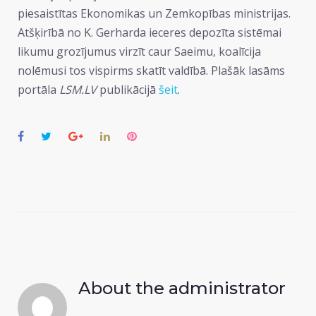
piesaistītas Ekonomikas un Zemkopības ministrijas.
Atšķirībā no K. Gerharda ieceres depozīta sistēmai
likumu grozījumus virzīt caur Saeimu, koalīcija
nolēmusi tos vispirms skatīt valdībā. Plašāk lasāms
portāla
LSM.LV
publikācijā
šeit
.
Facebook
Twitter
Google+
LinkedIn
Pinterest
About the
administrator