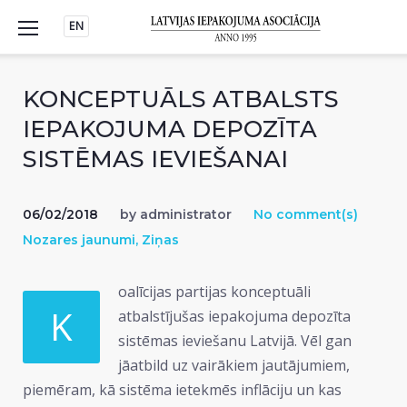
Skip
EN
to
content
KONCEPTUĀLS ATBALSTS
IEPAKOJUMA DEPOZĪTA
SISTĒMAS IEVIEŠANAI
06/02/2018
by
administrator
No comment(s)
Nozares jaunumi
,
Ziņas
oalīcijas partijas konceptuāli
K
atbalstījušas iepakojuma depozīta
sistēmas ieviešanu Latvijā. Vēl gan
jāatbild uz vairākiem jautājumiem,
piemēram, kā sistēma ietekmēs inflāciju un kas