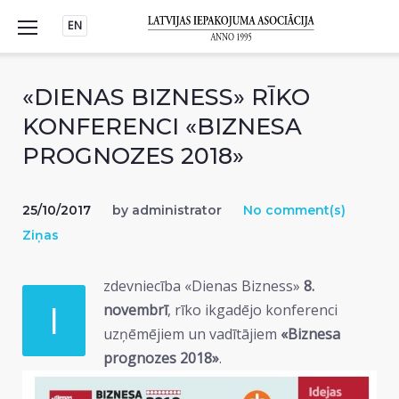
Skip
EN
to
content
«DIENAS BIZNESS» RĪKO
KONFERENCI «BIZNESA
PROGNOZES 2018»
25/10/2017
by
administrator
No comment(s)
Ziņas
zdevniecība «Dienas Bizness»
8.
I
novembrī
, rīko ikgadējo konferenci
uzņēmējiem un vadītājiem
«Biznesa
prognozes 2018»
.