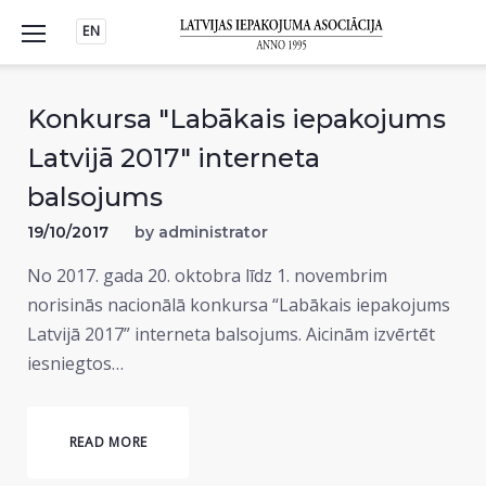
Skip
EN
to
content
Konkursa "Labākais iepakojums
Latvijā 2017" interneta
balsojums
19/10/2017
by
administrator
No 2017. gada 20. oktobra līdz 1. novembrim
norisinās nacionālā konkursa “Labākais iepakojums
Latvijā 2017” interneta balsojums. Aicinām izvērtēt
iesniegtos…
READ MORE