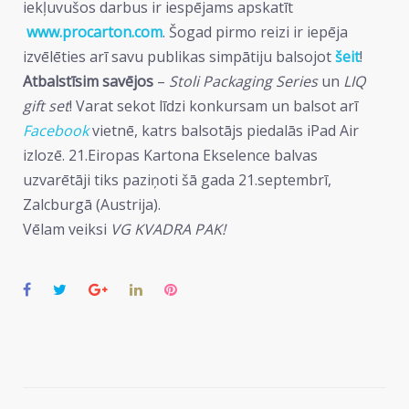
iekļuvušos darbus ir iespējams apskatīt
www.procarton.com
. Šogad pirmo reizi ir iepēja
izvēlēties arī savu publikas simpātiju balsojot
šeit
!
Atbalstīsim savējos
–
Stoli Packaging Series
un
LIQ
gift set
! Varat sekot līdzi konkursam un balsot arī
Facebook
vietnē, katrs balsotājs piedalās iPad Air
izlozē. 21.Eiropas Kartona Ekselence balvas
uzvarētāji tiks paziņoti šā gada 21.septembrī,
Zalcburgā (Austrija).
Vēlam veiksi
VG KVADRA PAK
!
Facebook
Twitter
Google+
LinkedIn
Pinterest