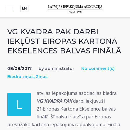
Skip
EN
to
content
VG KVADRA PAK DARBI
IEKĻŪST EIROPAS KARTONA
EKSELENCES BALVAS FINĀLĀ
08/08/2017
by
administrator
No comment(s)
Biedru ziņas
,
Ziņas
atvijas Iepakojuma asociācijas biedra
L
VG KVADRA PAK
darbi iekļuvuši
21.Eiropas Kartona Ekselence balvas
finālā. Šī balva ir atzīta par Eiropas
prestižāko kartona iepakojuma apbalvojumu. Finālā