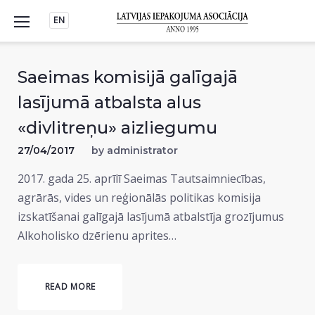
Skip
EN
to
content
Saeimas komisijā galīgajā
lasījumā atbalsta alus
«divlitreņu» aizliegumu
27/04/2017
by
administrator
2017. gada 25. aprīlī Saeimas Tautsaimniecības,
agrārās, vides un reģionālās politikas komisija
izskatīšanai galīgajā lasījumā atbalstīja grozījumus
Alkoholisko dzērienu aprites…
READ MORE