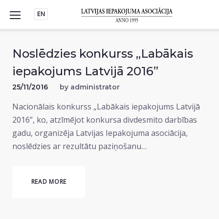
Skip
EN
to
content
Noslēdzies konkurss „Labākais
iepakojums Latvijā 2016”
25/11/2016
by
administrator
Nacionālais konkurss „Labākais iepakojums Latvijā
2016”, ko, atzīmējot konkursa divdesmito darbības
gadu, organizēja Latvijas Iepakojuma asociācija,
noslēdzies ar rezultātu paziņošanu…
READ MORE