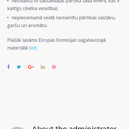
neizdalītu to sastāvdaļas pārtikā tādā līmenī, kas ir
kaitīgs cilvēka veselībai;
nepieņemamā veidā nemainītu pārtikas sastāvu,
garšu un aromātu.
Plašāk lasāms Eiropas Komisijas sagatavotajā
materiālā
šeit
.
Facebook
Twitter
Google+
LinkedIn
Pinterest
About the
administrator