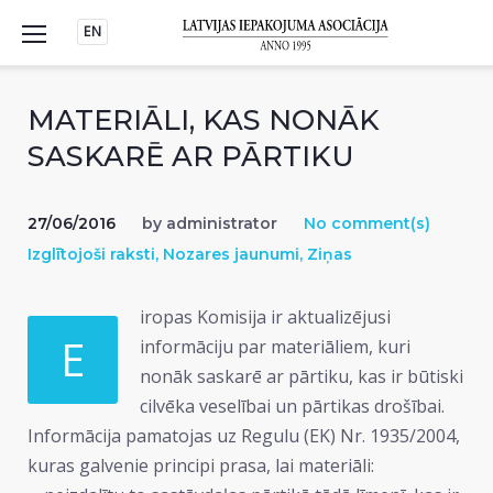
Skip
EN
to
content
MATERIĀLI, KAS NONĀK
SASKARĒ AR PĀRTIKU
27/06/2016
by
administrator
No comment(s)
Izglītojoši raksti
,
Nozares jaunumi
,
Ziņas
iropas Komisija ir aktualizējusi
E
informāciju par materiāliem, kuri
nonāk saskarē ar pārtiku, kas ir būtiski
cilvēka veselībai un pārtikas drošībai.
Informācija pamatojas uz Regulu (EK) Nr. 1935/2004,
kuras galvenie principi prasa, lai materiāli: