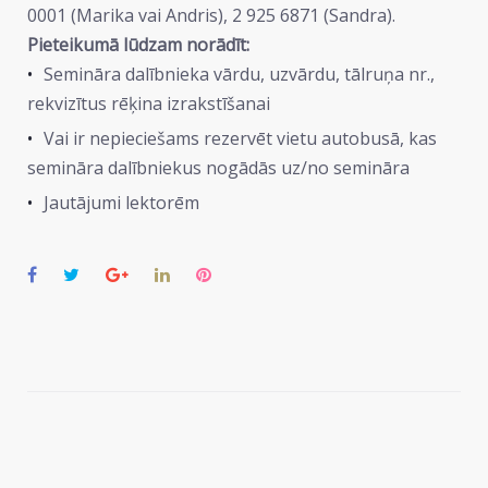
0001 (Marika vai Andris), 2 925 6871 (Sandra).
Pieteikumā lūdzam norādīt:
Semināra dalībnieka vārdu, uzvārdu, tālruņa nr.,
rekvizītus rēķina izrakstīšanai
Vai ir nepieciešams rezervēt vietu autobusā, kas
semināra dalībniekus nogādās uz/no semināra
Jautājumi lektorēm
Facebook
Twitter
Google+
LinkedIn
Pinterest