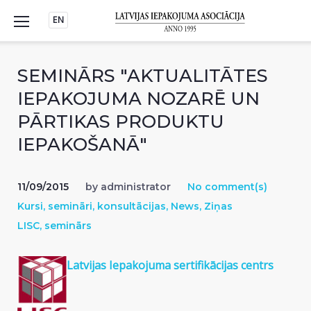
Skip
EN
to
content
SEMINĀRS "AKTUALITĀTES
IEPAKOJUMA NOZARĒ UN
PĀRTIKAS PRODUKTU
IEPAKOŠANĀ"
11/09/2015
by
administrator
No comment(s)
Kursi, semināri, konsultācijas
,
News
,
Ziņas
LISC
,
seminārs
Latvijas Iepakojuma sertifikācijas centrs