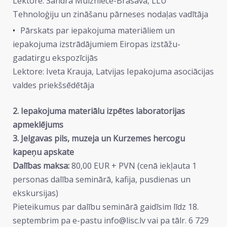
Lektore: Sandra Muižniece-Brasava, LLU
Tehnoloģiju un zināšanu pārneses nodaļas vadītāja
Pārskats par iepakojuma materiāliem un
iepakojuma izstrādājumiem Eiropas izstāžu-
gadatirgu ekspozīcijās
Lektore: Iveta Krauja, Latvijas Iepakojuma asociācijas
valdes priekšsēdētāja
2. Iepakojuma materiālu izpētes laboratorijas
apmeklējums
3. Jelgavas pils, muzeja un Kurzemes hercogu
kapeņu apskate
Dalības maksa:
80,00 EUR + PVN (cenā iekļauta 1
personas dalība seminārā, kafija, pusdienas un
ekskursijas)
Pieteikumus par dalību seminārā gaidīsim līdz 18.
septembrim pa e-pastu info@lisc.lv vai pa tālr. 6 729