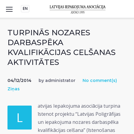
Skip
EN
to
content
TURPINĀS NOZARES
DARBASPĒKA
KVALIFIKĀCIJAS CELŠANAS
AKTIVITĀTES
04/12/2014
by
administrator
No comment(s)
Ziņas
atvijas Iepakojuma asociācija turpina
L
īstenot projektu “Latvijas Poligrāfijas
un iepakojuma nozares darbaspēka
kvalifikācijas celšana” (īstenošanas