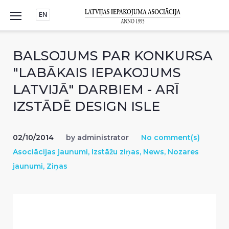
Skip
EN
to
content
BALSOJUMS PAR KONKURSA
"LABĀKAIS IEPAKOJUMS
LATVIJĀ" DARBIEM - ARĪ
IZSTĀDĒ DESIGN ISLE
02/10/2014
by
administrator
No comment(s)
Asociācijas jaunumi
,
Izstāžu ziņas
,
News
,
Nozares
jaunumi
,
Ziņas