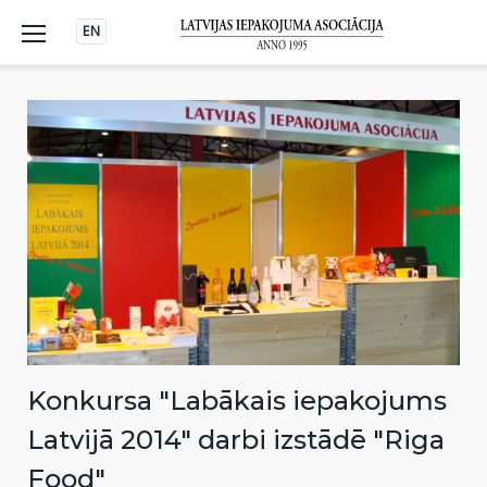
Skip
EN
to
content
Konkursa "Labākais iepakojums
Latvijā 2014" darbi izstādē "Riga
Food"