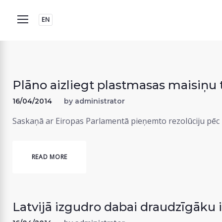
Skip
to
EN
content
Plāno aizliegt plastmasas maisiņu 
16/04/2014
by
administrator
Saskaņā ar Eiropas Parlamentā pieņemto rezolūciju pēc 
READ MORE
Latvijā izgudro dabai draudzīgāku