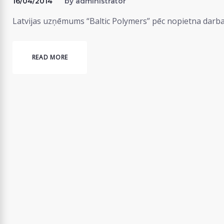
16/04/2014
by
administrator
Latvijas uzņēmums “Baltic Polymers” pēc nopietna darb
READ MORE