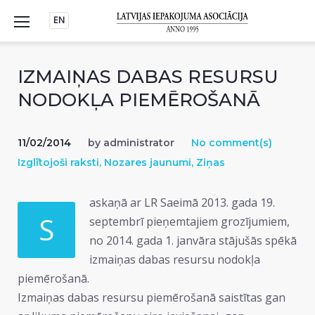
Skip
EN
to
content
IZMAIŅAS DABAS RESURSU
NODOKĻA PIEMĒROŠANĀ
11/02/2014
by
administrator
No comment(s)
Izglītojoši raksti
,
Nozares jaunumi
,
Ziņas
askaņā ar LR Saeimā 2013. gada 19.
S
septembrī pieņemtajiem grozījumiem,
no 2014. gada 1. janvāra stājušās spēkā
izmaiņas dabas resursu nodokļa
piemērošanā.
Izmaiņas dabas resursu piemērošanā saistītas gan