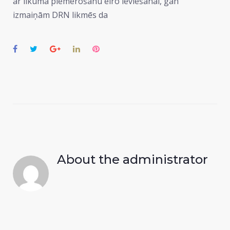
ar likuma piemērošanu eiro ieviešanai, gan
izmaiņām DRN likmēs da
Facebook
Twitter
Google+
LinkedIn
Pinterest
About the
administrator