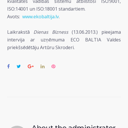
kvalitātes vadības sistēmu atbilstoši ISO:9001,
ISO:14001 un ISO:18001 standartiem.
Avots:
www.ekobaltija.lv
.
Laikrakstā
Dienas Bizness
(13.06.2013.) pieejama
intervija ar uzņēmuma ECO BALTIA Valdes
priekšsēdētāju Artūru Skroderi.
Facebook
Twitter
Google+
LinkedIn
Pinterest
About the
administrator