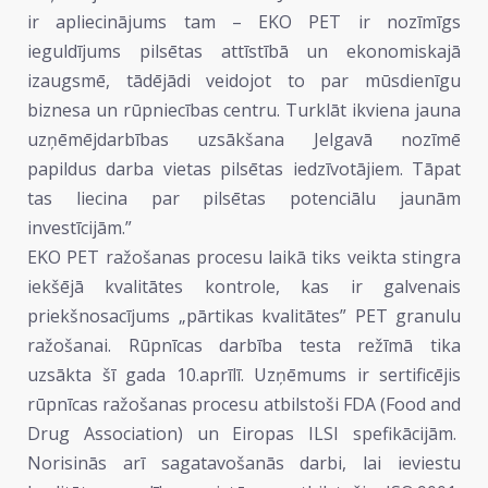
ir apliecinājums tam – EKO PET ir nozīmīgs
ieguldījums pilsētas attīstībā un ekonomiskajā
izaugsmē, tādējādi veidojot to par mūsdienīgu
biznesa un rūpniecības centru. Turklāt ikviena jauna
uzņēmējdarbības uzsākšana Jelgavā nozīmē
papildus darba vietas pilsētas iedzīvotājiem. Tāpat
tas liecina par pilsētas potenciālu jaunām
investīcijām.”
EKO PET ražošanas procesu laikā tiks veikta stingra
iekšējā kvalitātes kontrole, kas ir galvenais
priekšnosacījums „pārtikas kvalitātes” PET granulu
ražošanai. Rūpnīcas darbība testa režīmā tika
uzsākta šī gada 10.aprīlī. Uzņēmums ir sertificējis
rūpnīcas ražošanas procesu atbilstoši FDA (Food and
Drug Association) un Eiropas ILSI spefikācijām.
Norisinās arī sagatavošanās darbi, lai ieviestu