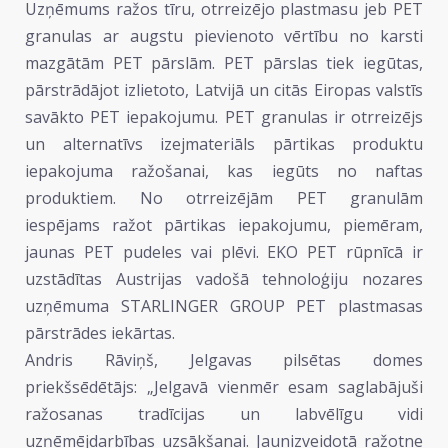
Uzņēmums ražos tīru, otrreizējo plastmasu jeb PET
granulas ar augstu pievienoto vērtību no karsti
mazgātām PET pārslām. PET pārslas tiek iegūtas,
pārstrādājot izlietoto, Latvijā un citās Eiropas valstīs
savākto PET iepakojumu. PET granulas ir otrreizējs
un alternatīvs izejmateriāls pārtikas produktu
iepakojuma ražošanai, kas iegūts no naftas
produktiem. No otrreizējām PET granulām
iespējams ražot pārtikas iepakojumu, piemēram,
jaunas PET pudeles vai plēvi. EKO PET rūpnīcā ir
uzstādītas Austrijas vadošā tehnoloģiju nozares
uzņēmuma STARLINGER GROUP PET plastmasas
pārstrādes iekārtas.
Andris Rāviņš, Jelgavas pilsētas domes
priekšsēdētājs: „Jelgavā vienmēr esam saglabājuši
ražosanas tradīcijas un labvēlīgu vidi
uzņēmējdarbības uzsākšanai. Jaunizveidotā ražotne