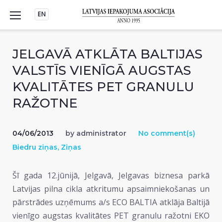
Skip
EN
to
content
JELGAVĀ ATKLĀTA BALTIJAS
VALSTĪS VIENĪGĀ AUGSTAS
KVALITĀTES PET GRANULU
RAŽOTNE
04/06/2013
by
administrator
No comment(s)
Biedru ziņas
,
Ziņas
Šī gada 12.jūnijā, Jelgavā, Jelgavas biznesa parkā
Latvijas pilna cikla atkritumu apsaimniekošanas un
pārstrādes uzņēmums a/s ECO BALTIA atklāja Baltijā
vienīgo augstas kvalitātes PET granulu ražotni EKO