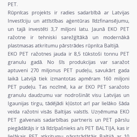
PET.
Rūpnīcas projekts ir radies sadarbībā ar Latvijas
Investīciju un attīstības aģentūras līdzfinansējumu,
un tajā investēti 3,7 miljoni latu. Jaunā EKO PET
ražotne ir tehniski sarežģītākā un modernākā
plastmasas atkritumu pārstrādes rūpnīca Baltijā.
EKO PET ražotnes jauda ir 8,5 tūkstoši tonnu PET
granulu gadā. No šīs produkcijas var saražot
aptuveni 270 miljonus PET pudeļu, savukārt gada
laikā Latvijā tiek izmantotas apmēram 160 miljoni
PET pudeļu. Tas nozīmē, ka ar EKO PET saražoto
granulu daudzumu var nodrošināt visu Latvijas un
Igaunijas tirgu, tādējādi kļūstot arī par lielāko šāda
veida ražotni visās Baltijas valstīs. Uzņēmuma EKO
PET galvenais sadarbības partneris un PET pārslu
piegādātājs ir tā līdzīpašnieks a/s PET BALTIJA, kas ir
lielākais PET atkritumu pārstrādātājs Baltijā ar 10