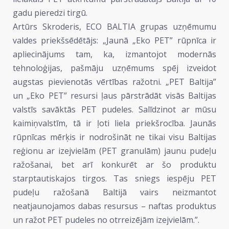
gadu pieredzi tirgū.
Artūrs Skroderis, ECO BALTIA grupas uzņēmumu
valdes priekšsēdētājs: „Jaunā „Eko PET” rūpnīca ir
apliecinājums tam, ka, izmantojot modernās
tehnoloģijas, pašmāju uzņēmums spēj izveidot
augstas pievienotās vērtības ražotni. „PET Baltija”
un „Eko PET” resursi ļaus pārstrādāt visās Baltijas
valstīs savāktās PET pudeles. Salīdzinot ar mūsu
kaimiņvalstīm, tā ir ļoti liela priekšrocība. Jaunās
rūpnīcas mērķis ir nodrošināt ne tikai visu Baltijas
reģionu ar izejvielām (PET granulām) jaunu pudeļu
ražošanai, bet arī konkurēt ar šo produktu
starptautiskajos tirgos. Tas sniegs iespēju PET
pudeļu ražošanā Baltijā vairs neizmantot
neatjaunojamos dabas resursus – naftas produktus
un ražot PET pudeles no otrreizējām izejvielām.”.