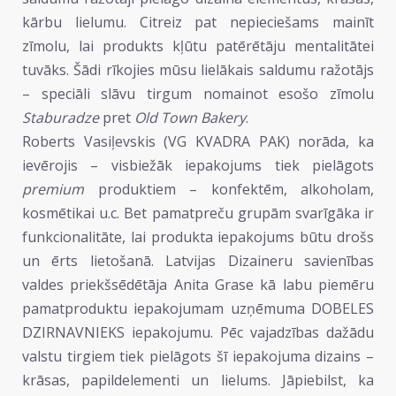
kārbu lielumu. Citreiz pat nepieciešams mainīt
zīmolu, lai produkts kļūtu patērētāju mentalitātei
tuvāks. Šādi rīkojies mūsu lielākais saldumu ražotājs
– speciāli slāvu tirgum nomainot esošo zīmolu
Staburadze
pret
Old Town Bakery
.
Roberts Vasiļevskis (VG KVADRA PAK) norāda, ka
ievērojis – visbiežāk iepakojums tiek pielāgots
premium
produktiem – konfektēm, alkoholam,
kosmētikai u.c. Bet pamatpreču grupām svarīgāka ir
funkcionalitāte, lai produkta iepakojums būtu drošs
un ērts lietošanā. Latvijas Dizaineru savienības
valdes priekšsēdētāja Anita Grase kā labu piemēru
pamatproduktu iepakojumam uzņēmuma DOBELES
DZIRNAVNIEKS iepakojumu. Pēc vajadzības dažādu
valstu tirgiem tiek pielāgots šī iepakojuma dizains –
krāsas, papildelementi un lielums. Jāpiebilst, ka