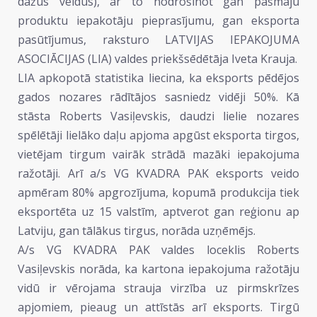
dažus veidus), ar to nodrošinot gan pašmāju
produktu iepakotāju pieprasījumu, gan eksporta
pasūtījumus, raksturo LATVIJAS IEPAKOJUMA
ASOCIĀCIJAS (LIA) valdes priekšsēdētāja Iveta Krauja.
LIA apkopotā statistika liecina, ka eksports pēdējos
gados nozares rādītājos sasniedz vidēji 50%. Kā
stāsta Roberts Vasiļevskis, daudzi lielie nozares
spēlētāji lielāko daļu apjoma apgūst eksporta tirgos,
vietējam tirgum vairāk strādā mazāki iepakojuma
ražotāji. Arī a/s VG KVADRA PAK eksports veido
apmēram 80% apgrozījuma, kopumā produkcija tiek
eksportēta uz 15 valstīm, aptverot gan reģionu ap
Latviju, gan tālākus tirgus, norāda uzņēmējs.
A/s VG KVADRA PAK valdes loceklis Roberts
Vasiļevskis norāda, ka kartona iepakojuma ražotāju
vidū ir vērojama strauja virzība uz pirmskrīzes
apjomiem, pieaug un attīstās arī eksports. Tirgū