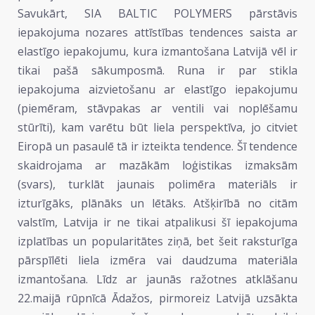
Savukārt, SIA BALTIC POLYMERS pārstāvis
iepakojuma nozares attīstības tendences saista ar
elastīgo iepakojumu, kura izmantošana Latvijā vēl ir
tikai pašā sākumposmā. Runa ir par stikla
iepakojuma aizvietošanu ar elastīgo iepakojumu
(piemēram, stāvpakas ar ventili vai noplēšamu
stūrīti), kam varētu būt liela perspektīva, jo citviet
Eiropā un pasaulē tā ir izteikta tendence. Šī tendence
skaidrojama ar mazākām loģistikas izmaksām
(svars), turklāt jaunais polimēra materiāls ir
izturīgāks, plānāks un lētāks. Atšķirībā no citām
valstīm, Latvija ir ne tikai atpalikusi šī iepakojuma
izplatības un popularitātes ziņā, bet šeit raksturīga
pārspīlēti liela izmēra vai daudzuma materiāla
izmantošana. Līdz ar jaunās ražotnes atklāšanu
22.maijā rūpnīcā Ādažos, pirmoreiz Latvijā uzsākta