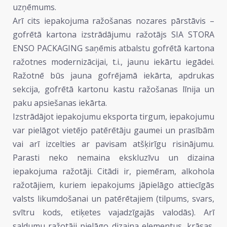
uzņēmums.
Arī cits iepakojuma ražošanas nozares pārstāvis –
gofrētā kartona izstrādājumu ražotājs SIA STORA
ENSO PACKAGING saņēmis atbalstu gofrētā kartona
ražotnes modernizācijai, t.i., jaunu iekārtu iegādei.
Ražotnē būs jauna gofrējamā iekārta, apdrukas
sekcija, gofrētā kartonu kastu ražošanas līnija un
paku apsiešanas iekārta.
Izstrādājot iepakojumu eksporta tirgum, iepakojumu
var pielāgot vietējo patērētāju gaumei un prasībām
vai arī izcelties ar pavisam atšķirīgu risinājumu.
Parasti neko nemaina ekskluzīvu un dizaina
iepakojuma ražotāji. Citādi ir, piemēram, alkohola
ražotājiem, kuriem iepakojums jāpielāgo attiecīgās
valsts likumdošanai un patērētajiem (tilpums, svars,
svītru kods, etiķetes vajadzīgajās valodās). Arī
saldumu ražotāji pielāgo dizaina elementus, krāsas,