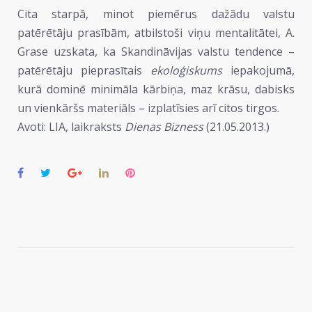
Cita starpā, minot piemērus dažādu valstu
patērētāju prasībām, atbilstoši viņu mentalitātei, A.
Grase uzskata, ka Skandināvijas valstu tendence –
patērētāju pieprasītais
ekoloģiskums
iepakojumā,
kurā dominē minimāla kārbiņa, maz krāsu, dabisks
un vienkāršs materiāls – izplatīsies arī citos tirgos.
Avoti: LIA, laikraksts
Dienas Bizness
(21.05.2013.)
Facebook
Twitter
Google+
LinkedIn
Pinterest