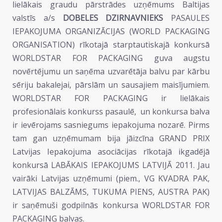
lielākais graudu pārstrādes uzņēmums Baltijas
valstīs a/s
DOBELES DZIRNAVNIEKS
PASAULES
IEPAKOJUMA ORGANIZĀCIJAS (WORLD PACKAGING
ORGANISATION) rīkotajā starptautiskajā konkursā
WORLDSTAR FOR PACKAGING guva augstu
novērtējumu un saņēma uzvarētāja balvu par kārbu
sēriju bakalejai, pārslām un sausajiem maisījumiem.
WORLDSTAR FOR PACKAGING ir lielākais
profesionālais konkurss pasaulē, un konkursa balva
ir ievērojams sasniegums iepakojuma nozarē. Pirms
tam gan uzņēmumam bija jāizcīna GRAND PRIX
Latvijas Iepakojuma asociācijas rīkotajā ikgadējā
konkursā LABĀKAIS IEPAKOJUMS LATVIJĀ 2011. Jau
vairāki Latvijas uzņēmumi (piem., VG KVADRA PAK,
LATVIJAS BALZĀMS, TUKUMA PIENS, AUSTRA PAK)
ir saņēmuši godpilnās konkursa WORLDSTAR FOR
PACKAGING balvas.