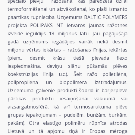
speciālo plēvju ražošana, kas paredzēta dziļai
termoformēšanai un aizvākošanai, ko plaši izmanto
paārtikas rūpniecībā. Uzņēmums BALTIC POLYMERS
projekta POLIPAKS NT ietvaros jaunās ražotnes
izveidē ieguldījis 18 miljonus latu. Jau pagājušajā
gadā uzņēmums iegādājies vairāk nekā desmit
miljonu vērtas iekārtas – ražošanas līnijas, iekārtas
(piem., desmit krāsu tiešā pievada flexo
iespiedmašīna, deviņu slāņu pūšamās plēves
koekstrūzijas līnija u.c.). Šeit ražo polietliēna,
polipropilēna un biopolimēra izstrādājumus.
Uzņēmuma galvenie produkti šobrīd ir barjerplēve
pārtikas produktu iesaiņošanai vakuumā vai
aizsargatmosfērā, kā arī termosarukuma plēve
grupas iepakojumam – pudelēm, bunžām, burkām,
pakām). Otra elastīgo polimēru rūpnīca atrodas
Lietuvā un tā apjomu ziņā ir Eropas mēroga