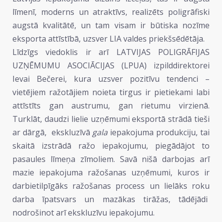
līmenī, moderns un atraktīvs, realizēts poligrāfiski
augstā kvalitātē, un tam visam ir būtiska nozīme
eksporta attīstībā, uzsver LIA valdes priekšsēdētāja.
Līdzīgs viedoklis ir arī LATVIJAS POLIGRĀFIJAS
UZŅĒMUMU ASOCIĀCIJAS (LPUA) izpilddirektorei
Ievai Bečerei, kura uzsver pozitīvu tendenci –
vietējiem ražotājiem noieta tirgus ir pietiekami labi
attīstīts gan austrumu, gan rietumu virzienā.
Turklāt, daudzi lielie uzņēmumi eksportā strādā tieši
ar dārgā, ekskluzīvā
gala
iepakojuma produkciju, tai
skaitā izstrādā ražo iepakojumu, piegādājot to
pasaules līmeņa zīmoliem. Savā nišā darbojas arī
mazie iepakojuma ražošanas uzņēmumi, kuros ir
darbietilpīgāks ražošanas process un lielāks roku
darba īpatsvars un mazākas tirāžas, tādējādi
nodrošinot arī ekskluzīvu iepakojumu.