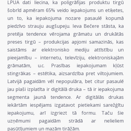
LPUA dati liecina, ka poligrāfijas produktu tirgū
šobrīd apmēram 65% veido iepakojums un etiķetes,
un to, ka iepakojuma nozare pasaulē kopumā
piedzīvo strauju augšupeju. Ieva Bečere stāsta, ka
pretēja tendence vērojama grāmatu un drukātās
preses tirgū – produkcijas apjomi samazinās, kas
saistāms ar elektronisko mediju attīstību un
pieejamību – internetu, televīziju, elektroniskajām
grāmatām, u.c. Prasības iepakojumam kļūst
stingrākas – estētika, aizsardzība pret viltojumiem.
Latvijā pagaidām vēl nepopulāra, bet citur pasaulē
jau plaši izplatīta ir digitālā druka – tā ir iepakojuma
segmenta jaunā tendence. Ar digitālās drukas
iekārtām iespējams izgatavot pietiekami sarežģītu
iepakojumu, arī izgriezt tā formu. Taču šie
uzņēmumi pagaidām strādā ar nelieliem
pasūtījumiem un mazām tirāžām.