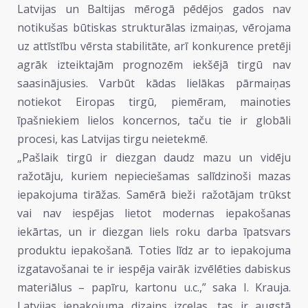
Latvijas un Baltijas mērogā pēdējos gados nav
notikušas būtiskas strukturālas izmaiņas, vērojama
uz attīstību vērsta stabilitāte, arī konkurence pretēji
agrāk izteiktajām prognozēm iekšējā tirgū nav
saasinājusies. Varbūt kādas lielākas pārmaiņas
notiekot Eiropas tirgū, piemēram, mainoties
īpašniekiem lielos koncernos, taču tie ir globāli
procesi, kas Latvijas tirgu neietekmē.
„Pašlaik tirgū ir diezgan daudz mazu un vidēju
ražotāju, kuriem nepieciešamas salīdzinoši mazas
iepakojuma tirāžas. Samērā bieži ražotājam trūkst
vai nav iespējas lietot modernas iepakošanas
iekārtas, un ir diezgan liels roku darba īpatsvars
produktu iepakošanā. Toties līdz ar to iepakojuma
izgatavošanai te ir iespēja vairāk izvēlēties dabiskus
materiālus – papīru, kartonu u.c.,” saka I. Krauja.
Latvijas iepakojuma dizains izceļas, tas ir augstā