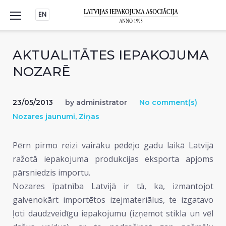
Skip
EN
to
content
AKTUALITĀTES IEPAKOJUMA
NOZARĒ
23/05/2013
by
administrator
No comment(s)
Nozares jaunumi
,
Ziņas
Pērn pirmo reizi vairāku pēdējo gadu laikā Latvijā
ražotā iepakojuma produkcijas eksporta apjoms
pārsniedzis importu.
Nozares īpatnība Latvijā ir tā, ka, izmantojot
galvenokārt importētos izejmateriālus, te izgatavo
ļoti daudzveidīgu iepakojumu (izņemot stikla un vēl