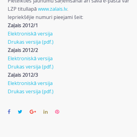
Pieteikties jaunumu saņemšanai arī savā e-pastā var
LZP titullapā
www.zalais.lv
.
Iepriekšējie numuri pieejami šeit:
Zaļais 2012/1
Elektroniskā versija
Drukas versija (pdf.)
Zaļais 2012/2
Elektroniskā versija
Drukas versija (pdf.)
Zaļais 2012/3
Elektroniskā versija
Drukas versija (pdf.)
Facebook
Twitter
Google+
LinkedIn
Pinterest