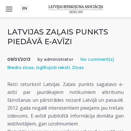
Skip
EN
to
content
LATVIJAS ZAĻAIS PUNKTS
PIEDĀVĀ E-AVĪZI
09/01/2013
by
administrator
No comment(s)
Biedru ziņas
,
Izglītojoši raksti
,
Ziņas
Reizi ceturksnī Latvijas Zaļais punkts sagatavo e-
avīzi par jaunākajiem notikumiem atkritumu
šķirošanas un pārstrādes nozarē Latvijā un pasaulē.
2012. gada nogalē interesentiem pieejams jau trešais
izdevums. E-avīzē publicētā informācija domāta gan
iedzīvotājiem, gan uzņēmumiem.