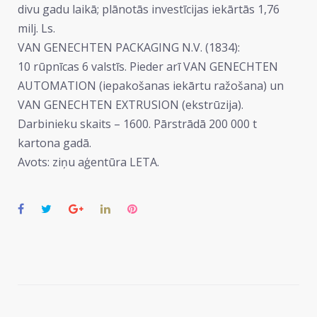
divu gadu laikā; plānotās investīcijas iekārtās 1,76
milj. Ls.
VAN GENECHTEN PACKAGING N.V. (1834):
10 rūpnīcas 6 valstīs. Pieder arī VAN GENECHTEN
AUTOMATION (iepakošanas iekārtu ražošana) un
VAN GENECHTEN EXTRUSION (ekstrūzija).
Darbinieku skaits – 1600. Pārstrādā 200 000 t
kartona gadā.
Avots: ziņu aģentūra LETA.
Facebook
Twitter
Google+
LinkedIn
Pinterest