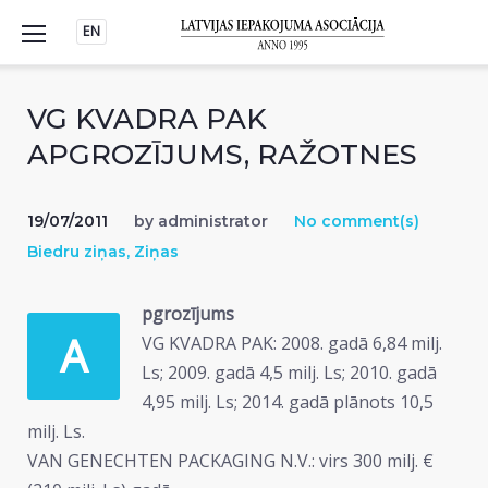
Skip
EN
to
content
VG KVADRA PAK
APGROZĪJUMS, RAŽOTNES
19/07/2011
by
administrator
No comment(s)
Biedru ziņas
,
Ziņas
pgrozījums
A
VG KVADRA PAK: 2008. gadā 6,84 milj.
Ls; 2009. gadā 4,5 milj. Ls; 2010. gadā
4,95 milj. Ls; 2014. gadā plānots 10,5
milj. Ls.
VAN GENECHTEN PACKAGING N.V.: virs 300 milj. €