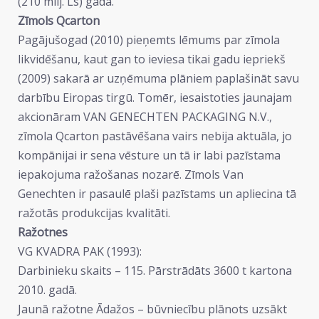
(210 milj. Ls) gadā.
Zīmols Qcarton
Pagājušogad (2010) pieņemts lēmums par zīmola
likvidēšanu, kaut gan to ieviesa tikai gadu iepriekš
(2009) sakarā ar uzņēmuma plāniem paplašināt savu
darbību Eiropas tirgū. Tomēr, iesaistoties jaunajam
akcionāram VAN GENECHTEN PACKAGING N.V.,
zīmola Qcarton pastāvēšana vairs nebija aktuāla, jo
kompānijai ir sena vēsture un tā ir labi pazīstama
iepakojuma ražošanas nozarē. Zīmols Van
Genechten ir pasaulē plaši pazīstams un apliecina tā
ražotās produkcijas kvalitāti.
Ražotnes
VG KVADRA PAK (1993):
Darbinieku skaits – 115. Pārstrādāts 3600 t kartona
2010. gadā.
Jaunā ražotne Ādažos – būvniecību plānots uzsākt