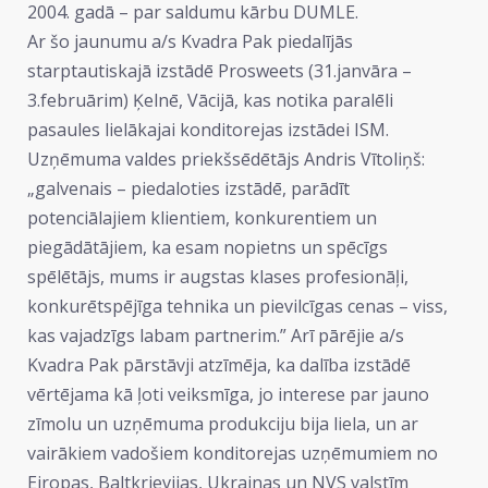
2004. gadā – par saldumu kārbu DUMLE.
Ar šo jaunumu a/s Kvadra Pak piedalījās
starptautiskajā izstādē Prosweets (31.janvāra –
3.februārim) Ķelnē, Vācijā, kas notika paralēli
pasaules lielākajai konditorejas izstādei ISM.
Uzņēmuma valdes priekšsēdētājs Andris Vītoliņš:
„galvenais – piedaloties izstādē, parādīt
potenciālajiem klientiem, konkurentiem un
piegādātājiem, ka esam nopietns un spēcīgs
spēlētājs, mums ir augstas klases profesionāļi,
konkurētspējīga tehnika un pievilcīgas cenas – viss,
kas vajadzīgs labam partnerim.” Arī pārējie a/s
Kvadra Pak pārstāvji atzīmēja, ka dalība izstādē
vērtējama kā ļoti veiksmīga, jo interese par jauno
zīmolu un uzņēmuma produkciju bija liela, un ar
vairākiem vadošiem konditorejas uzņēmumiem no
Eiropas, Baltkrievijas, Ukrainas un NVS valstīm