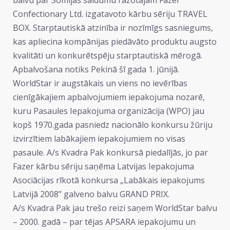
Confectionary Ltd. izgatavoto kārbu sēriju TRAVEL
BOX. Starptautiskā atzinība ir nozīmīgs sasniegums,
kas apliecina kompānijas piedāvāto produktu augsto
kvalitāti un konkurētspēju starptautiskā mērogā.
Apbalvošana notiks Pekinā šī gada 1. jūnijā.
WorldStar ir augstākais un viens no ievērības
cienīgākajiem apbalvojumiem iepakojuma nozarē,
kuru Pasaules Iepakojuma organizācija (WPO) jau
kopš 1970.gada pasniedz nacionālo konkursu žūriju
izvirzītiem labākajiem iepakojumiem no visas
pasaule. A/s Kvadra Pak konkursā piedalījās, jo par
Fazer kārbu sēriju saņēma Latvijas Iepakojuma
Asociācijas rīkotā konkursa „Labākais iepakojums
Latvijā 2008” galveno balvu GRAND PRIX.
A/s Kvadra Pak jau trešo reizi saņem WorldStar balvu
– 2000. gadā – par tējas APSARA iepakojumu un