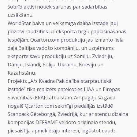
šobrīd aktīvi notiek sarunas par sadarbības
uzsākšanu.
WorldStar balva un veiksmīgā dalībā izstādē ļauj
pozitīvi raudzīties uz eksporta tirgu paplašināšanas
iespējām. Qcarton.com produkciju jau izmanto liela
daļa Baltijas vadošo kompāniju, un uzņēmums
eksportē savu produkciju uz Somiju, Zviedriju,
Dāniju, Islandi, Poliju, Ukrainu, Krieviju un
Kazahstānu.
Projekts „A/s Kvadra Pak dalība starptautiskā
izstādē” tika realizēts pateicoties LIAA un Eiropas
Savienības (ERAF) atbalstam. Arī pagājušā gada
nogalē Qcarton.com sekmīgi piedalījās izstādē
Scanpack Gēteborgā, Zviedrijā, kur ar stendu dizaina
kompānijas DEFRAME veidoto oriģinālo stendu,
piesaistīja apmeklētāju interesi, iegūstot daudz