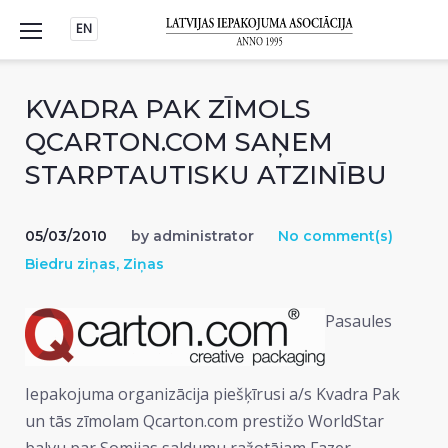
Skip
EN
to
content
KVADRA PAK ZĪMOLS
QCARTON.COM SAŅEM
STARPTAUTISKU ATZINĪBU
05/03/2010
by
administrator
No comment(s)
Biedru ziņas
,
Ziņas
Pasaules
Iepakojuma organizācija piešķīrusi a/s Kvadra Pak
un tās zīmolam Qcarton.com prestižo WorldStar
balvu par Somijas saldumu ražotājam Fazer